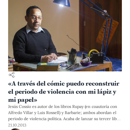
«A través del cómic puedo reconstruir
el periodo de violencia con mi lápiz y
mi papel»
Jesús Cossío es autor de los libros Rupay (en coautoría con
Alfredo Villar y Luis Rossell) y Barbarie; ambos abordan el
periodo de violencia política. Acaba de lanzar su tercer libro
Guerrilla en Paucartambo en coautoría de Miguel Rubio. Es
21.10.2013