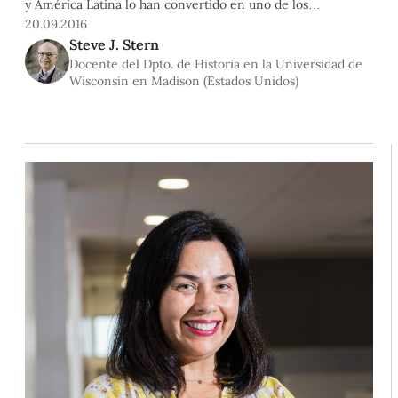
y América Latina lo han convertido en uno de los
historiadores que más ha contribuido a los estudios sobre
20.09.2016
historia y sociedad del continente. La PUCP le confirió el
Steve J. Stern
grado de doctor Honoris causa y el destacado historiador
Docente del Dpto. de Historia en la Universidad de
nos contó algunos puntos fundamentales de su trabajo.
Wisconsin en Madison (Estados Unidos)