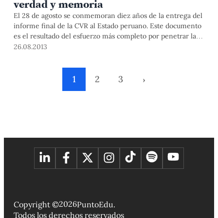
verdad y memoria
El 28 de agosto se conmemoran diez años de la entrega del
informe final de la CVR al Estado peruano. Este documento
es el resultado del esfuerzo más completo por penetrar la
verdad de aquellos años de violencia. ¿Hasta qué punto sus
26.08.2013
recomendaciones han sido tomadas en cuenta?
1
2
3
›
2026
Copyright ©
PuntoEdu.
Todos los derechos reservados