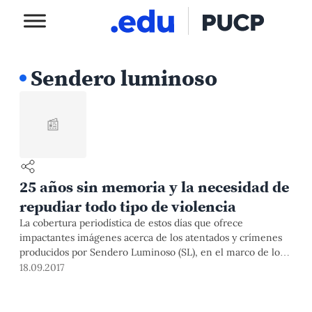
Sendero luminoso
📰
25 años sin memoria y la necesidad de
repudiar todo tipo de violencia
La cobertura periodística de estos días que ofrece
impactantes imágenes acerca de los atentados y crímenes
producidos por Sendero Luminoso (SL), en el marco de los
25 años de la captura de su líder Abimael Guzmán,
18.09.2017
evidencia nuevamente la ausencia de una política pública de
memoria que permita procesar los hechos de violencia en la