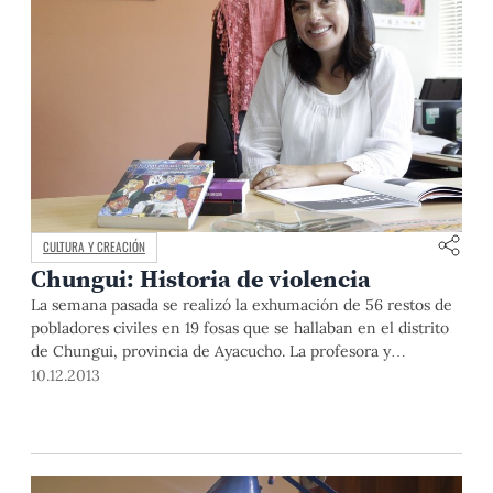
CULTURA Y CREACIÓN
Chungui: Historia de violencia
La semana pasada se realizó la exhumación de 56 restos de
pobladores civiles en 19 fosas que se hallaban en el distrito
de Chungui, provincia de Ayacucho. La profesora y
antropóloga, Maria Eugenia Ulfe, nos cuenta un poco sobre
10.12.2013
lo que pasó en este poblado en la época del conflicto
armado interno.