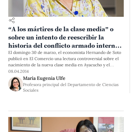
“A los mártires de la clase media” o
sobre un intento de reescribir la
historia del conflicto armado interno
por un economista
El domingo 30 de marzo, el economista Hernando de Soto
publicó en El Comercio una lectura controversial sobre el
nacimiento de la nueva clase media en Ayacucho y el
conflicto armado interno. En ella propone –recogiendo la
08.04.2014
opinión de la historiadora Cecilia Méndez– una épica del
María Eugenia Ulfe
mercado que nace de las cenizas de un pueblo
Profesora principal del Departamento de Ciencias
Sociales