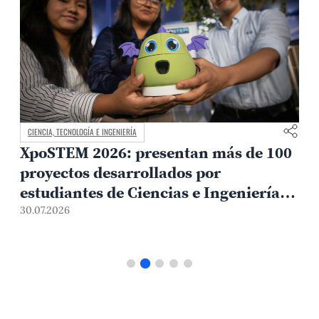
CIENCIA, TECNOLOGÍA E INGENIERÍA
XpoSTEM 2026: presentan más de 100
proyectos desarrollados por
estudiantes de Ciencias e Ingeniería
PUCP orientados a atender
30.07.2026
1
necesidades del país