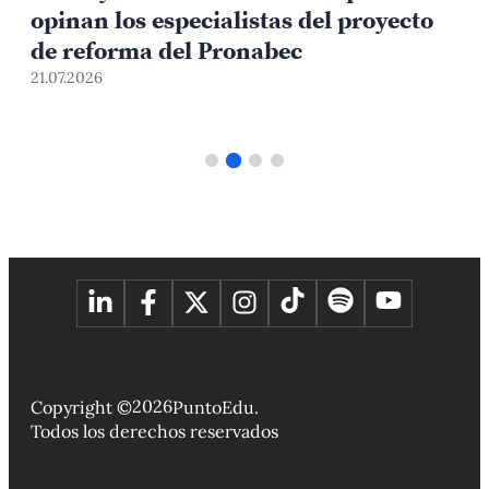
opinan los especialistas del proyecto
de reforma del Pronabec
21.07.2026
1
2026
Copyright ©
PuntoEdu.
Todos los derechos reservados