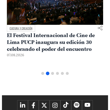
CULTURA Y CREACIÓN
El Festival Internacional de Cine de
Lima PUCP inaugura su edición 30
celebrando el poder del encuentro
0
07.08.2026