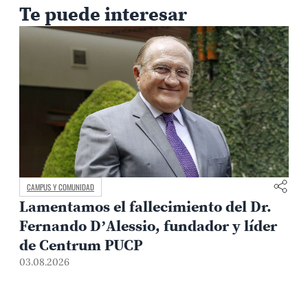
Te puede interesar
CAMPUS Y COMUNIDAD
Lamentamos el fallecimiento del Dr.
Fernando D’Alessio, fundador y líder
de Centrum PUCP
03.08.2026
3