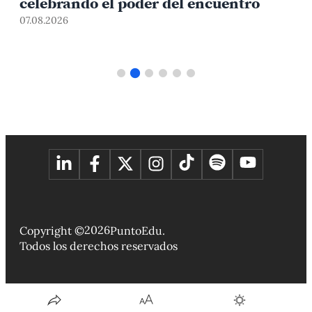
celebrando el poder del encuentro
0
07.08.2026
2026
Copyright ©
PuntoEdu.
Todos los derechos reservados