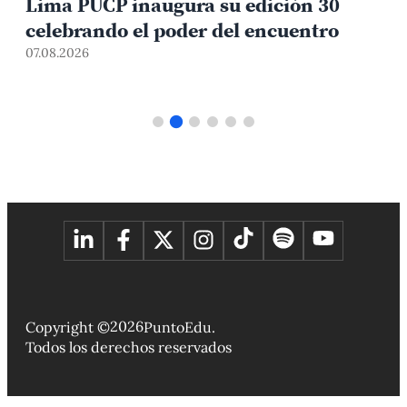
Lima PUCP inaugura su edición 30
celebrando el poder del encuentro
0
07.08.2026
2026
Copyright ©
PuntoEdu.
Todos los derechos reservados