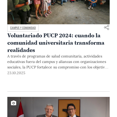
CAMPUS Y COMUNIDAD
Voluntariado PUCP 2024: cuando la
comunidad universitaria transforma
realidades
A través de programas de salud comunitaria, actividades
educativas fuera del campus y alianzas con organizaciones
sociales, la PUCP fortalece su compromiso con los objetivos
de desarrollo sostenible. El voluntariado universitario se
23.10.2025
consolida como un espacio de acción y aprendizaje
transformador, donde estudiantes y docentes llevan
conocimiento, bienestar y cooperación a las comunidades
que más lo necesitan. Veamos algunas actividades realizadas
en el 2024.