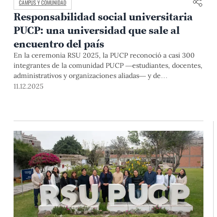
CAMPUS Y COMUNIDAD
Responsabilidad social universitaria
PUCP: una universidad que sale al
encuentro del país
En la ceremonia RSU 2025, la PUCP reconoció a casi 300
integrantes de la comunidad PUCP —estudiantes, docentes,
administrativos y organizaciones aliadas— y de
organizaciones aliadas quienes desarrollaron iniciativas y
11.12.2025
proyectos de RSU durante el 2025. La Dirección Académica
de Responsabilidad Social (DARS) reafirmó el perfil
formativo y público de la Universidad.