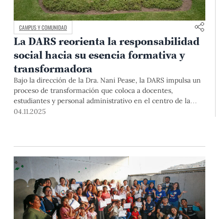
CAMPUS Y COMUNIDAD
La DARS reorienta la responsabilidad
social hacia su esencia formativa y
transformadora
Bajo la dirección de la Dra. Nani Pease, la DARS impulsa un
proceso de transformación que coloca a docentes,
estudiantes y personal administrativo en el centro de la
Responsabilidad Social Universitaria, reafirmando su papel
04.11.2025
como espacio de aprendizaje, compromiso y transformación
social.