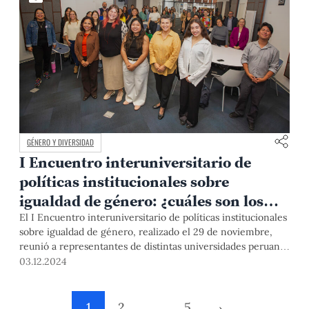
GÉNERO Y DIVERSIDAD
I Encuentro interuniversitario de
políticas institucionales sobre
igualdad de género: ¿cuáles son los
avances y desafíos en las
El I Encuentro interuniversitario de políticas institucionales
sobre igualdad de género, realizado el 29 de noviembre,
universidades peruanas?
reunió a representantes de distintas universidades peruanas
para discutir los avances, desafíos y buenas prácticas en la
03.12.2024
implementación de políticas de igualdad de género y
prevención de violencia en el ámbito académico.
1
2
…
5
›