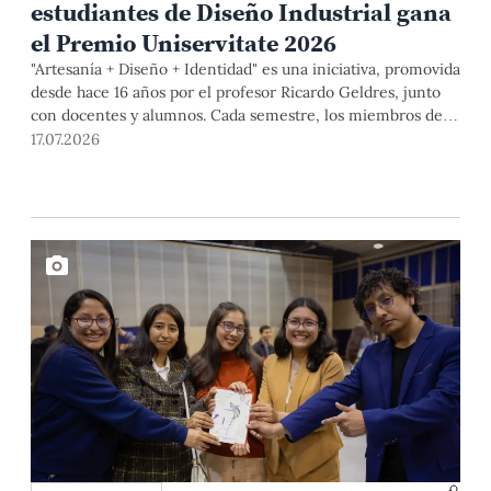
estudiantes de Diseño Industrial gana
el Premio Uniservitate 2026
"Artesanía + Diseño + Identidad" es una iniciativa, promovida
desde hace 16 años por el profesor Ricardo Geldres, junto
con docentes y alumnos. Cada semestre, los miembros del
equipo y artistas populares desarrollan propuestas que
17.07.2026
contribuyen a mejorar la calidad de vida de los segundos y a
formar diseñadores capaces de comprender las necesidades
de las personas, así como a construir soluciones desde el
diálogo y la colaboración.