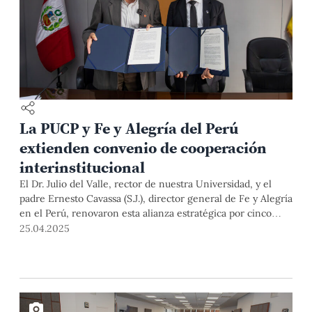
La PUCP y Fe y Alegría del Perú
extienden convenio de cooperación
interinstitucional
El Dr. Julio del Valle, rector de nuestra Universidad, y el
padre Ernesto Cavassa (S.J.), director general de Fe y Alegría
en el Perú, renovaron esta alianza estratégica por cinco
años más con miras a consolidar una agenda conjunta de
25.04.2025
formación, investigación y acción en responsabilidad social
universitaria.