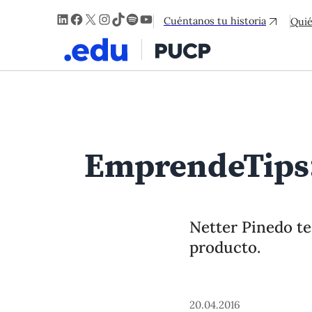
LinkedIn
Facebook
X
Instagram
TikTok
Spotify
YouTube
Cuéntanos tu historia
Qui
EmprendeTips:
Netter Pinedo te
producto.
20.04.2016