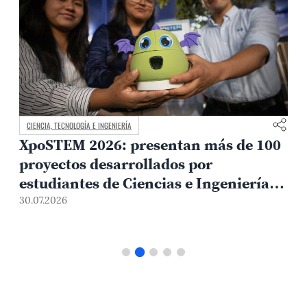
CIENCIA, TECNOLOGÍA E INGENIERÍA
XpoSTEM 2026: presentan más de 100
proyectos desarrollados por
estudiantes de Ciencias e Ingeniería
PUCP orientados a atender
30.07.2026
1
necesidades del país