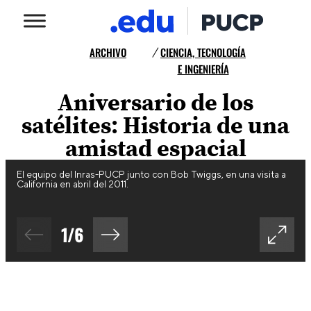
ARCHIVO
CIENCIA, TECNOLOGÍA
/
E INGENIERÍA
Aniversario de los
satélites: Historia de una
amistad espacial
El equipo del Inras-PUCP junto con Bob Twiggs, en una visita a
California en abril del 2011.
1
/
6