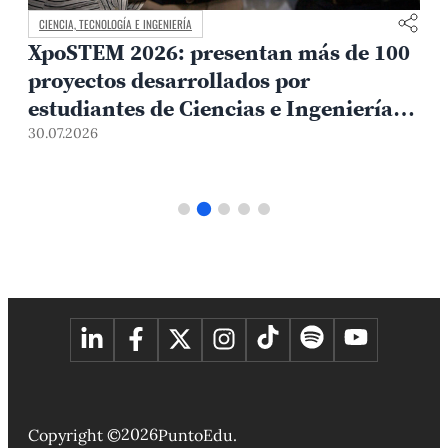
CIENCIA, TECNOLOGÍA E INGENIERÍA
XpoSTEM 2026: presentan más de 100
proyectos desarrollados por
estudiantes de Ciencias e Ingeniería
PUCP orientados a atender
30.07.2026
1
necesidades del país
2026
Copyright ©
PuntoEdu.