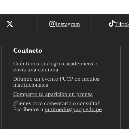
Instagram
Tikto
Contacto
Cuéntanos tus logros académicos o
envía una columna
Difunde un evento PUCP en medios
institucionales
Comparte tu aparición en prensa
¿Tienes otro comentario o consulta?
Escríbenos a
puntoedu@pucp.edu.pe