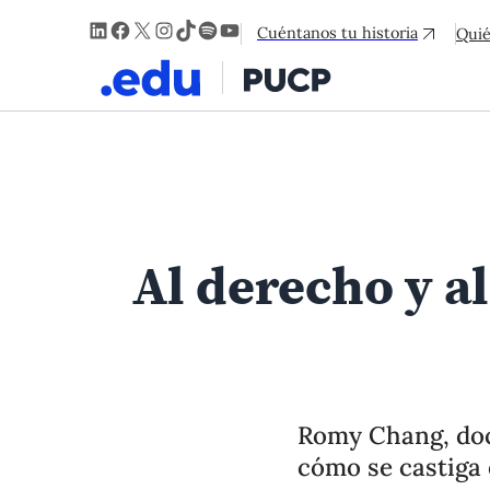
LinkedIn
Facebook
X
Instagram
TikTok
Spotify
YouTube
Cuéntanos tu historia
Qui
Al derecho y al
Romy Chang, doc
cómo se castiga e