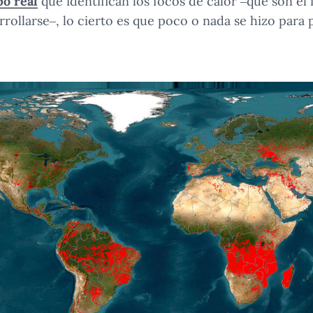
o real
que identifican los focos de calor –que son el
rollarse–, lo cierto es que poco o nada se hizo para 