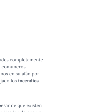
udades completamente
 y comuneros
anos en su afán por
ejado los
incendios
 pesar de que existen