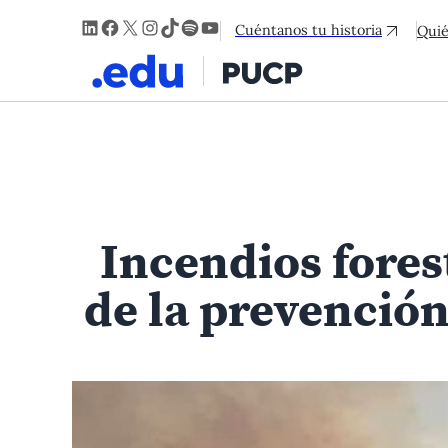
LinkedIn
Facebook
X
Instagram
TikTok
Spotify
YouTube
Cuéntanos tu historia
Qui
Incendios fores
de la prevención