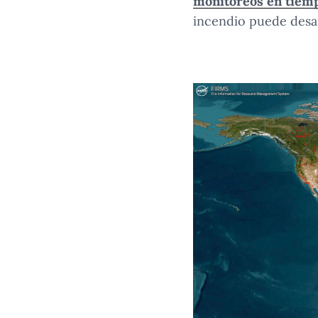
monitoreos en tiemp
incendio puede desar