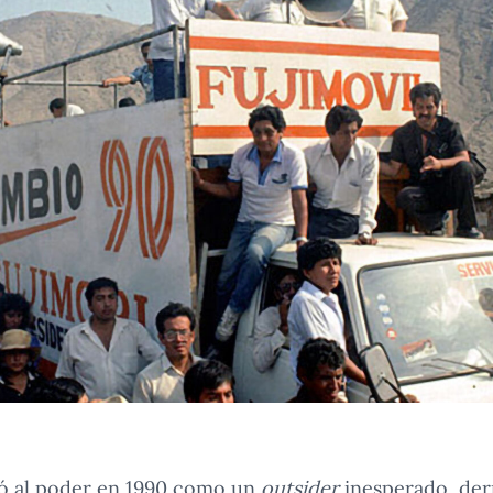
gó al poder en 1990 como un
outsider
inesperado, derr