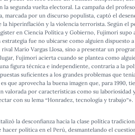
n la segunda vuelta electoral. La campaña del profeso
, marcada por un discurso populista, captó el dese
la hiperinflación y la violencia terrorista. Según el p
íster en Ciencia Política y Gobierno, Fujimori supo
 estrategia fue no ubicarse como alguien dispuesto 
rival Mario Vargas Llosa, sino a presentar un prog
lugar, Fujimori acierta cuando se plantea como alguie
una figura técnica e independiente, contraria a la po
puestas suficientes a los grandes problemas que tenía
o es que aprovecha la buena imagen que, para 1990, t
ien valorada por características como su laboriosidad 
ctar con su lema “Honradez, tecnología y trabajo”».
talizó la desconfianza hacia la clase política tradicio
hacer política en el Perú, desmantelando el cuestio