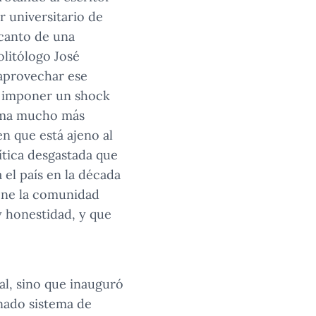
r universitario de
ncanto de una
olitólogo José
 aprovechar ese
a imponer un shock
rama mucho más
n que está ajeno al
lítica desgastada que
 el país en la década
iene la comunidad
y honestidad, y que
nal, sino que inauguró
nado sistema de