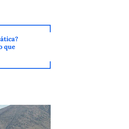
ática?
lo que