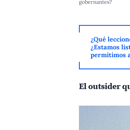
gobernantes?
¿Qué leccio
¿Estamos list
permitimos 
El outsider q