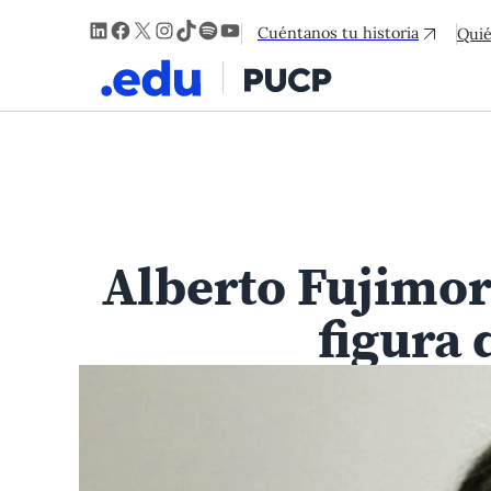
LinkedIn
Facebook
X
Instagram
TikTok
Spotify
YouTube
Cuéntanos tu historia
Qui
Alberto Fujimori
figura 