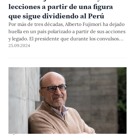
lecciones a partir de una figura
que sigue dividiendo al Perú
Por más de tres décadas, Alberto Fujimori ha dejado
huella en un país polarizado a partir de sus acciones
y legado. El presidente que durante los convulsos
años 90 emprendió la transformación económica y la
25.09.2024
persecución al terrorismo, hasta su derrota, fue
también el pragmático de mano dura que extendió la
corrupción -acompañado de Vladimiro Montesinos-
hasta el final de su mandato, y que fue sentenciado
por graves actos de corrupción y autoría mediata de
violaciones a los derechos humanos. La complejidad
del personaje y su influencia en nuestra historia
reciente son parte de una discusión que, como
sociedad democrática, el Perú debe poner sobre la
mesa.