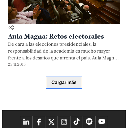
Aula Magna: Retos electorales
De cara a las elecciones presidenciales, la
responsabilidad de la academia es mucho mayor
frente a los desafíos que afronta el país. Aula Magna
XIX “Crecimiento, equidad y gobernabilidad del
23.11.2015
Perú en 2016” reunió a profesores e invitados para
dialogar sobre el crecimiento económico, la
Cargar más
desigualdad y el fortalecimiento de una
gobernabilidad democrática en el Perú.