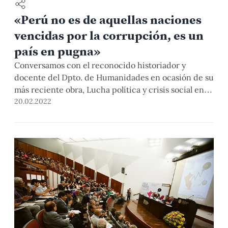
«Perú no es de aquellas naciones
vencidas por la corrupción, es un
país en pugna»
Conversamos con el reconocido historiador y
docente del Dpto. de Humanidades en ocasión de su
más reciente obra, Lucha política y crisis social en el
Perú republicano 1821-2021, publicada por el Fondo
20.02.2022
Editorial PUCP.