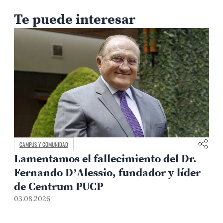
Te puede interesar
CAMPUS Y COMUNIDAD
Lamentamos el fallecimiento del Dr.
Fernando D’Alessio, fundador y líder
de Centrum PUCP
03.08.2026
3