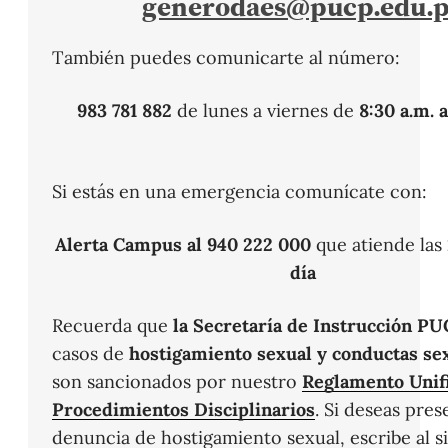
generodaes@pucp.edu.
También puedes comunicarte al número:
983 781 882
de lunes a viernes de
8:30 a.m. 
Si estás en una emergencia comunícate con:
Alerta Campus al 940 222 000
que atiende las
día
Recuerda que
la Secretaría de Instrucción P
casos de
hostigamiento sexual y conductas sex
son sancionados por nuestro
Reglamento Unif
Procedimientos Disciplinarios
. Si deseas pre
denuncia de hostigamiento sexual, escribe al s