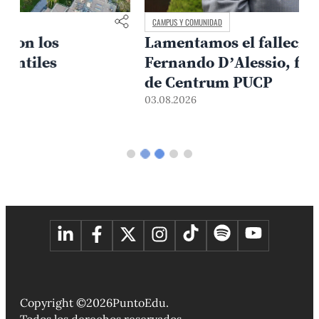
CAMPUS Y COMUNIDAD
Lamentamos el fallecimiento del Dr.
Fernando D’Alessio, fundador y líder
3
de Centrum PUCP
03.08.2026
2026
Copyright ©
PuntoEdu.
Todos los derechos reservados