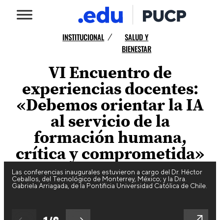
INSTITUCIONAL
SALUD Y
/
BIENESTAR
VI Encuentro de
experiencias docentes:
«Debemos orientar la IA
al servicio de la
formación humana,
crítica y comprometida»
Las conferencias inaugurales estuvieron a cargo del Dr. Héctor
Ceballos, del Tecnológico de Monterrey, México; y la Dra.
Gabriela Arriagada, de la Pontificia Universidad Católica de Chile.