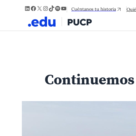
LinkedIn
Facebook
X
Instagram
TikTok
Spotify
YouTube
Cuéntanos tu historia
Qui
Continuemos 