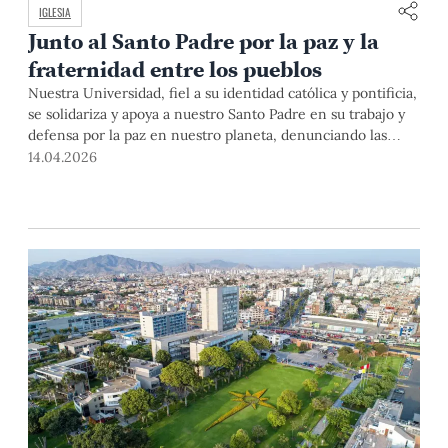
IGLESIA
Junto al Santo Padre por la paz y la
fraternidad entre los pueblos
Nuestra Universidad, fiel a su identidad católica y pontificia,
se solidariza y apoya a nuestro Santo Padre en su trabajo y
defensa por la paz en nuestro planeta, denunciando las
atrocidades de la guerra y llamando a los líderes mundiales
14.04.2026
a buscar caminos que conduzcan a establecer verdaderas
relaciones entre los pueblos, que se fundamenten