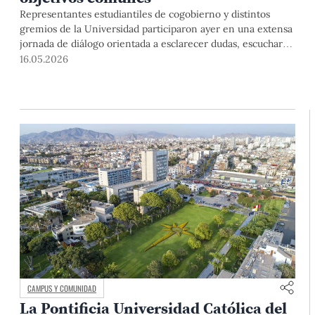
Representantes estudiantiles de cogobierno y distintos
gremios de la Universidad participaron ayer en una extensa
jornada de diálogo orientada a esclarecer dudas, escuchar
preocupaciones, recoger aportes y buscar puntos de
16.05.2026
encuentro en torno al nuevo sistema de pensiones, que
contempla escalas y becas. Aunque no se alcanzó un
acuerdo pleno con las y los representantes
CAMPUS Y COMUNIDAD
La Pontificia Universidad Católica del