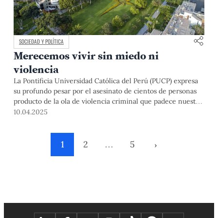
SOCIEDAD Y POLÍTICA
Merecemos vivir sin miedo ni
violencia
La Pontificia Universidad Católica del Perú (PUCP) expresa
su profundo pesar por el asesinato de cientos de personas
producto de la ola de violencia criminal que padece nuestro
país. Esta ola de criminalidad violenta se ha traducido, en el
10.04.2025
primer trimestre de este año, en más de 500 homicidios,
una cifra superior a la registrada
1
2
…
5
›