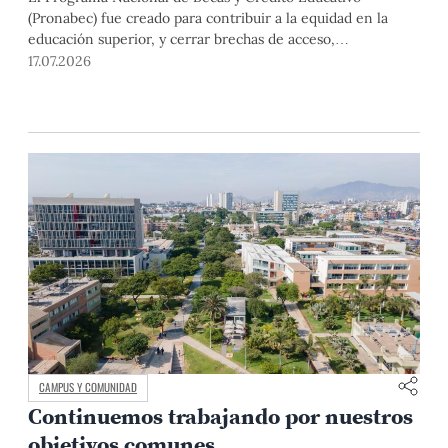
(Pronabec) fue creado para contribuir a la equidad en la
educación superior, y cerrar brechas de acceso,
permanencia y culminación de estudios universitarios de
17.07.2026
estudiantes de bajos recursos económicos y alto
rendimiento académico. Esta finalidad pública resulta
especialmente relevante en un país con profundas
desigualdades estructurales como
CAMPUS Y COMUNIDAD
Continuemos trabajando por nuestros
objetivos comunes