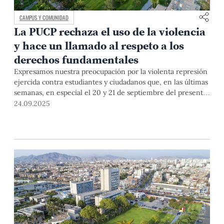
CAMPUS Y COMUNIDAD
La PUCP rechaza el uso de la violencia
y hace un llamado al respeto a los
derechos fundamentales
Expresamos nuestra preocupación por la violenta represión
ejercida contra estudiantes y ciudadanos que, en las últimas
semanas, en especial el 20 y 21 de septiembre del presente
año, han ejercido su legítimo derecho a la protesta pacífica.
24.09.2025
Estos hechos se enmarcan en la crisis institucional y el
deterioro del Estado de derecho que viene atravesando