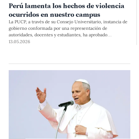
Perú lamenta los hechos de violencia
ocurridos en nuestro campus
La PUCP, a través de su Consejo Universitario, instancia de
gobierno conformada por una representación de
autoridades, docentes y estudiantes, ha aprobado
recientemente un nuevo sistema de pensiones para los
13.05.2026
ingresantes desde el año 2027, el cual se encuentra
orientado a ordenar el sistema de escalas y becas, que
garantiza el acceso a más estudiantes