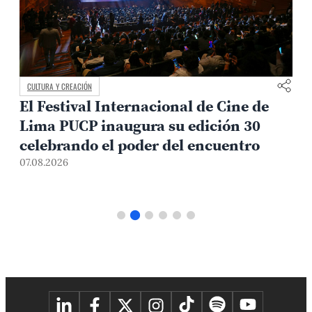
CULTURA Y CREACIÓN
El Festival Internacional de Cine de
Lima PUCP inaugura su edición 30
celebrando el poder del encuentro
0
07.08.2026