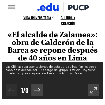
VIDA UNIVERSITARIA
CULTURA Y
/
CREACIÓN
«El alcalde de Zalamea»:
obra de Calderón de la
Barca se repone después
de 40 años en Lima
Las últimas representaciones de esta obra se habrían llevado a
cabo en la década del 80 a cargo del grupo Histrión. Hoy tiene
un elenco que incluye a Luis Peirano y Alfonso Dibós.
1
/
3