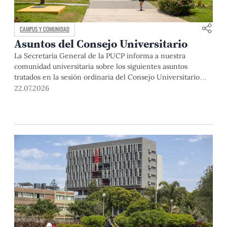
CAMPUS Y COMUNIDAD
Asuntos del Consejo Universitario
La Secretaría General de la PUCP informa a nuestra
comunidad universitaria sobre los siguientes asuntos
tratados en la sesión ordinaria del Consejo Universitario
que se realizó el día miércoles 22 de abril de 2026: La
22.07.2026
sesión se inició con el saludo y la bienvenida del rector, Dr.
Julio del Valle, a los miembros del Consejo […]