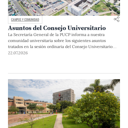
CAMPUS Y COMUNIDAD
Asuntos del Consejo Universitario
La Secretaría General de la PUCP informa a nuestra
comunidad universitaria sobre los siguientes asuntos
tratados en la sesión ordinaria del Consejo Universitario
que se realizó el día miércoles 1 de abril de 2026: El rector
22.07.2026
de la Pontificia Universidad Católica del Perú, Dr. Julio del
Valle, dio la bienvenida a los miembros del Consejo […]