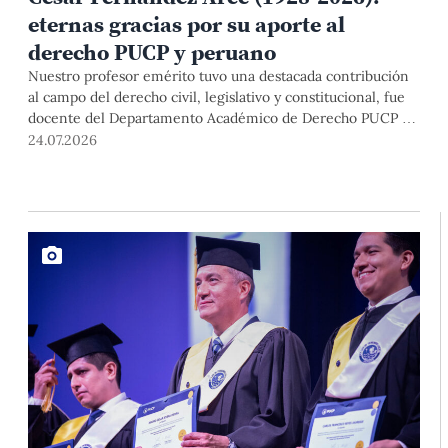
eternas gracias por su aporte al
derecho PUCP y peruano
Nuestro profesor emérito tuvo una destacada contribución
al campo del derecho civil, legislativo y constitucional, fue
docente del Departamento Académico de Derecho PUCP y
magistrado del Poder Judicial durante más de treinta años,
24.07.2026
donde ocupó el cargo de presidente de la Corte Suprema.
Por su excelencia académica, sentido de justicia y decencia,
le agradecemos y enviamos nuestras condolencias a sus
familiares.