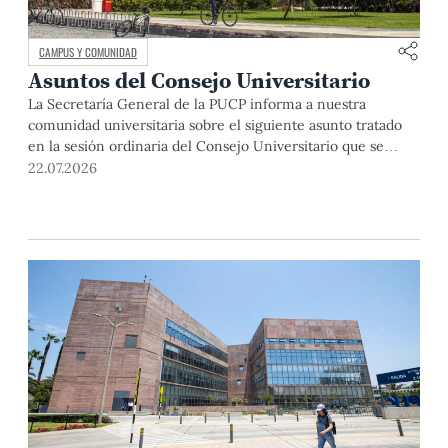
CAMPUS Y COMUNIDAD
Asuntos del Consejo Universitario
La Secretaría General de la PUCP informa a nuestra
comunidad universitaria sobre el siguiente asunto tratado
en la sesión ordinaria del Consejo Universitario que se
realizó el día miércoles 24 de junio de 2026: El Dr. Julio del
22.07.2026
Valle, rector de la Pontificia Universidad Católica del Perú,
abrió la sesión y saludó a los miembros […]