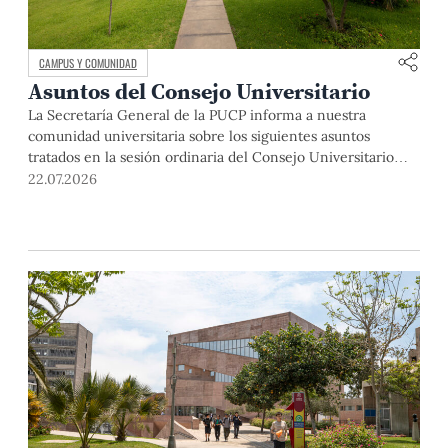
CAMPUS Y COMUNIDAD
Asuntos del Consejo Universitario
La Secretaría General de la PUCP informa a nuestra
comunidad universitaria sobre los siguientes asuntos
tratados en la sesión ordinaria del Consejo Universitario
que se realizó el día miércoles 13 de mayo. El Dr. Julio del
22.07.2026
Valle, rector de la Pontificia Universidad Católica del Perú,
abrió la sesión indicando que, si bien se realizaba una […]