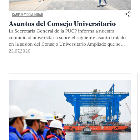
CAMPUS Y COMUNIDAD
Asuntos del Consejo Universitario
La Secretaría General de la PUCP informa a nuestra
comunidad universitaria sobre el siguiente asunto tratado
en la sesión del Consejo Universitario Ampliado que se
realizó el día miércoles 24 de junio de 2026: Plan de
22.07.2026
Funcionamiento PUCP 2026: El Consejo Universitario
Ampliado aprobó el Plan de Funcionamiento PUCP 2026,
presentado por la doctora Augusta […]