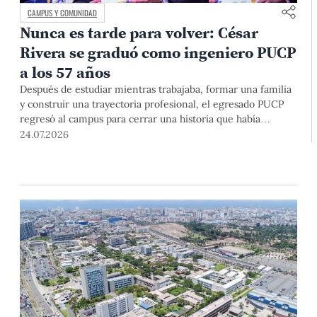
CAMPUS Y COMUNIDAD
Nunca es tarde para volver: César
Rivera se graduó como ingeniero PUCP
a los 57 años
Después de estudiar mientras trabajaba, formar una familia
y construir una trayectoria profesional, el egresado PUCP
regresó al campus para cerrar una historia que había
comenzado casi cuatro décadas atrás. En la ceremonia
24.07.2026
donde recibió finalmente el diploma, lo acompañaron sus
hijos y el profesor que nunca dejó de motivarlo para que
terminara.