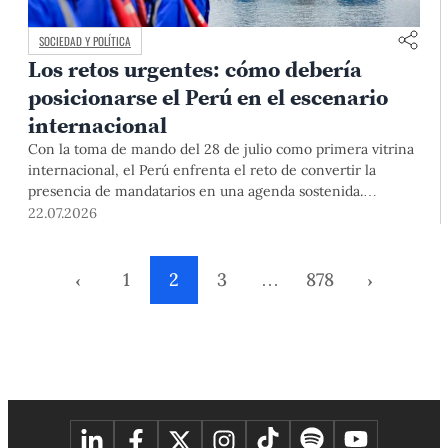
SOCIEDAD Y POLÍTICA
Los retos urgentes: cómo debería
posicionarse el Perú en el escenario
internacional
Con la toma de mando del 28 de julio como primera vitrina
internacional, el Perú enfrenta el reto de convertir la
presencia de mandatarios en una agenda sostenida.
Especialistas PUCP plantean superar la reacción coyuntural,
22.07.2026
y construir una política exterior con institucionalidad,
cooperación y capacidad de liderazgo regional.
‹
1
2
3
…
878
›