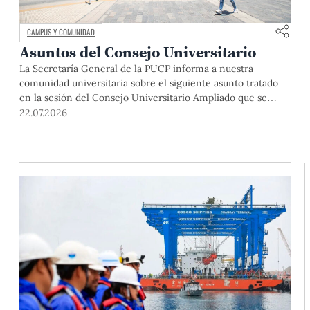
CAMPUS Y COMUNIDAD
Asuntos del Consejo Universitario
La Secretaría General de la PUCP informa a nuestra
comunidad universitaria sobre el siguiente asunto tratado
en la sesión del Consejo Universitario Ampliado que se
realizó el día miércoles 24 de junio de 2026: Plan de
22.07.2026
Funcionamiento PUCP 2026: El Consejo Universitario
Ampliado aprobó el Plan de Funcionamiento PUCP 2026,
presentado por la doctora Augusta […]