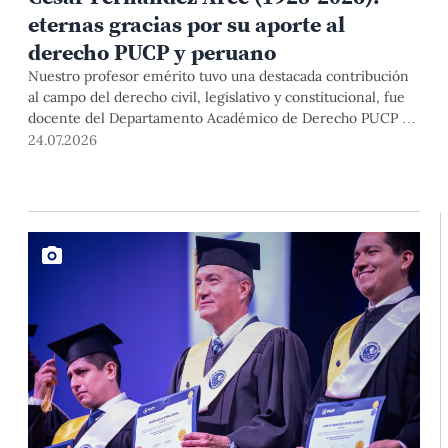
eternas gracias por su aporte al
derecho PUCP y peruano
Nuestro profesor emérito tuvo una destacada contribución
al campo del derecho civil, legislativo y constitucional, fue
docente del Departamento Académico de Derecho PUCP y
magistrado del Poder Judicial durante más de treinta años,
24.07.2026
donde ocupó el cargo de presidente de la Corte Suprema.
Por su excelencia académica, sentido de justicia y decencia,
le agradecemos y enviamos nuestras condolencias a sus
familiares.