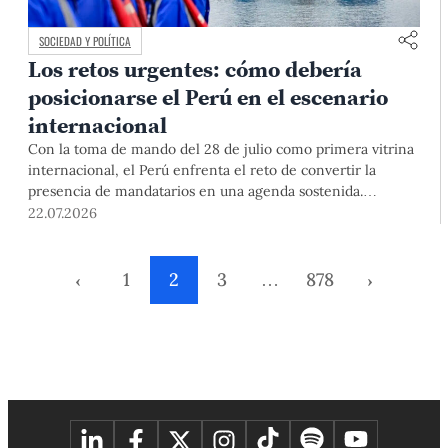
SOCIEDAD Y POLÍTICA
Los retos urgentes: cómo debería
posicionarse el Perú en el escenario
internacional
Con la toma de mando del 28 de julio como primera vitrina
internacional, el Perú enfrenta el reto de convertir la
presencia de mandatarios en una agenda sostenida.
Especialistas PUCP plantean superar la reacción coyuntural,
22.07.2026
y construir una política exterior con institucionalidad,
cooperación y capacidad de liderazgo regional.
‹
1
2
3
…
878
›