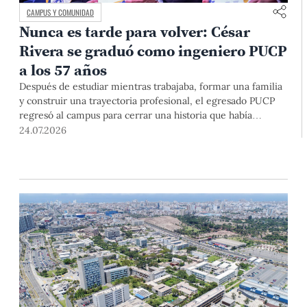
CAMPUS Y COMUNIDAD
Nunca es tarde para volver: César
Rivera se graduó como ingeniero PUCP
a los 57 años
Después de estudiar mientras trabajaba, formar una familia
y construir una trayectoria profesional, el egresado PUCP
regresó al campus para cerrar una historia que había
comenzado casi cuatro décadas atrás. En la ceremonia
24.07.2026
donde recibió finalmente el diploma, lo acompañaron sus
hijos y el profesor que nunca dejó de motivarlo para que
terminara.