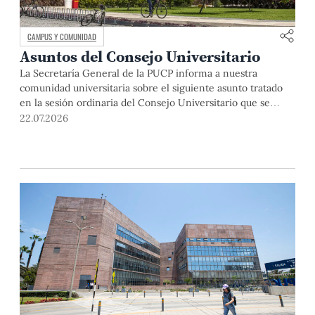
CAMPUS Y COMUNIDAD
Asuntos del Consejo Universitario
La Secretaría General de la PUCP informa a nuestra
comunidad universitaria sobre el siguiente asunto tratado
en la sesión ordinaria del Consejo Universitario que se
realizó el día miércoles 24 de junio de 2026: El Dr. Julio del
22.07.2026
Valle, rector de la Pontificia Universidad Católica del Perú,
abrió la sesión y saludó a los miembros […]