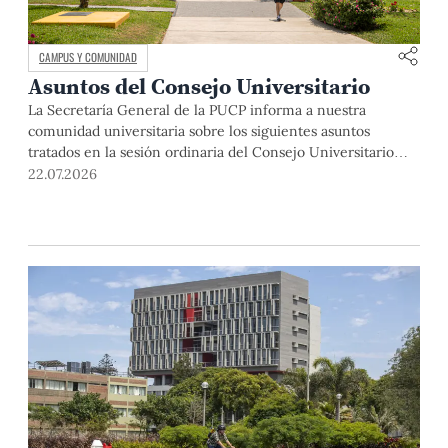
CAMPUS Y COMUNIDAD
Asuntos del Consejo Universitario
La Secretaría General de la PUCP informa a nuestra
comunidad universitaria sobre los siguientes asuntos
tratados en la sesión ordinaria del Consejo Universitario
que se realizó el día miércoles 22 de abril de 2026: La
22.07.2026
sesión se inició con el saludo y la bienvenida del rector, Dr.
Julio del Valle, a los miembros del Consejo […]