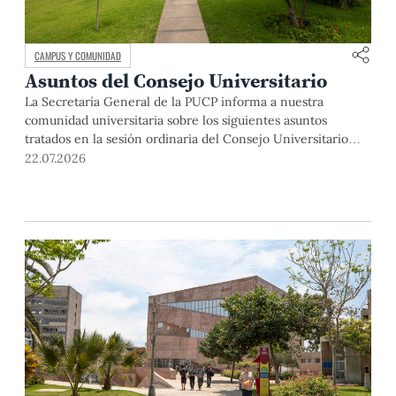
CAMPUS Y COMUNIDAD
Asuntos del Consejo Universitario
La Secretaría General de la PUCP informa a nuestra
comunidad universitaria sobre los siguientes asuntos
tratados en la sesión ordinaria del Consejo Universitario
que se realizó el día miércoles 13 de mayo. El Dr. Julio del
22.07.2026
Valle, rector de la Pontificia Universidad Católica del Perú,
abrió la sesión indicando que, si bien se realizaba una […]