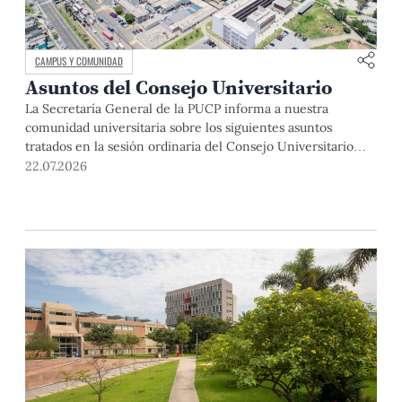
CAMPUS Y COMUNIDAD
Asuntos del Consejo Universitario
La Secretaría General de la PUCP informa a nuestra
comunidad universitaria sobre los siguientes asuntos
tratados en la sesión ordinaria del Consejo Universitario
que se realizó el día miércoles 1 de abril de 2026: El rector
22.07.2026
de la Pontificia Universidad Católica del Perú, Dr. Julio del
Valle, dio la bienvenida a los miembros del Consejo […]