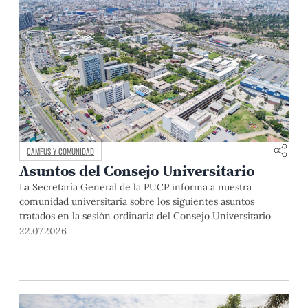
CAMPUS Y COMUNIDAD
Asuntos del Consejo Universitario
La Secretaría General de la PUCP informa a nuestra
comunidad universitaria sobre los siguientes asuntos
tratados en la sesión ordinaria del Consejo Universitario
que se realizó el día miércoles 1 de abril de 2026: El rector
22.07.2026
de la Pontificia Universidad Católica del Perú, Dr. Julio del
Valle, dio la bienvenida a los miembros del Consejo […]