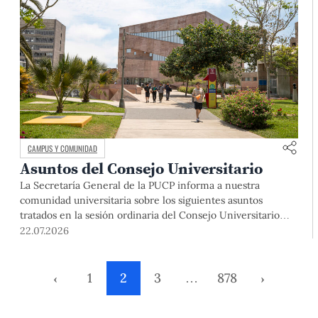
CAMPUS Y COMUNIDAD
Asuntos del Consejo Universitario
La Secretaría General de la PUCP informa a nuestra
comunidad universitaria sobre los siguientes asuntos
tratados en la sesión ordinaria del Consejo Universitario
que se realizó el día miércoles 22 de abril de 2026: La
22.07.2026
sesión se inició con el saludo y la bienvenida del rector, Dr.
Julio del Valle, a los miembros del Consejo […]
‹
1
2
3
…
878
›