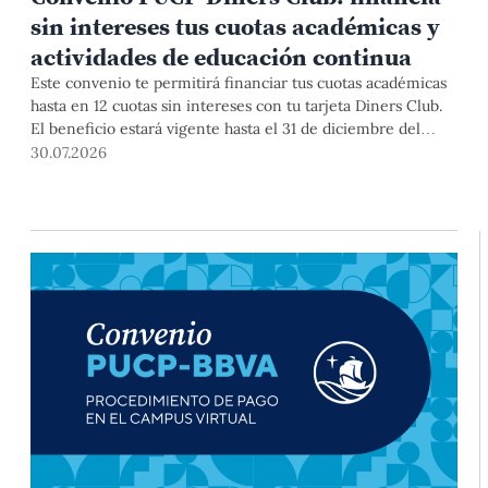
sin intereses tus cuotas académicas y
actividades de educación continua
Este convenio te permitirá financiar tus cuotas académicas
hasta en 12 cuotas sin intereses con tu tarjeta Diners Club.
El beneficio estará vigente hasta el 31 de diciembre del
2026 para pregrado y posgrado, así como para deudas de
30.07.2026
ciclos anteriores, trámites académicos, diplomaturas,
programas, cursos o talleres de educación continua que se
pagan con tarjeta de crédito desde el Campus Virtual.