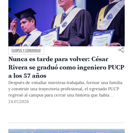
CAMPUS Y COMUNIDAD
Nunca es tarde para volver: César
Rivera se graduó como ingeniero PUCP
a los 57 años
Después de estudiar mientras trabajaba, formar una familia
y construir una trayectoria profesional, el egresado PUCP
regresó al campus para cerrar una historia que había
comenzado casi cuatro décadas atrás. En la ceremonia
24.07.2026
donde recibió finalmente el diploma, lo acompañaron sus
hijos y el profesor que nunca dejó de motivarlo para que
terminara.