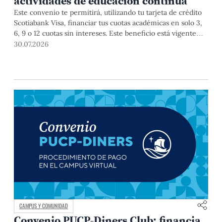
actividades de educación continua
Este convenio te permitirá, utilizando tu tarjeta de crédito
Scotiabank Visa, financiar tus cuotas académicas en solo 3,
6, 9 o 12 cuotas sin intereses. Este beneficio está vigente
hasta el 31 de diciembre de 2026, y aplica para pagos de
30.07.2026
pregrado, posgrado, así como deudas de ciclos anteriores,
trámites académicos, diplomaturas, programas, cursos o
talleres de educación continua que se pagan con tarjeta de
crédito a través del Campus Virtual.
CAMPUS Y COMUNIDAD
Convenio PUCP-Diners Club: financia