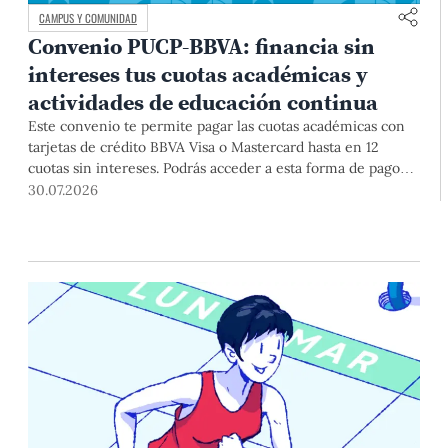
CAMPUS Y COMUNIDAD
Convenio PUCP-BBVA: financia sin
intereses tus cuotas académicas y
actividades de educación continua
Este convenio te permite pagar las cuotas académicas con
tarjetas de crédito BBVA Visa o Mastercard hasta en 12
cuotas sin intereses. Podrás acceder a esta forma de pago
hasta el 31 de diciembre del 2026 para pregrado y posgrado,
30.07.2026
así como para deudas ciclos anteriores, trámites
académicos, diplomaturas, programas, cursos o talleres de
educación continua que se pagan con tarjeta de crédito
desde el Campus Virtual.