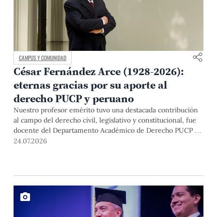
CAMPUS Y COMUNIDAD
César Fernández Arce (1928-2026):
eternas gracias por su aporte al
derecho PUCP y peruano
Nuestro profesor emérito tuvo una destacada contribución
al campo del derecho civil, legislativo y constitucional, fue
docente del Departamento Académico de Derecho PUCP y
magistrado del Poder Judicial durante más de treinta años,
24.07.2026
donde ocupó el cargo de presidente de la Corte Suprema.
Por su excelencia académica, sentido de justicia y decencia,
le agradecemos y enviamos nuestras condolencias a sus
familiares.