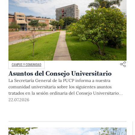
CAMPUS Y COMUNIDAD
Asuntos del Consejo Universitario
La Secretaría General de la PUCP informa a nuestra
comunidad universitaria sobre los siguientes asuntos
tratados en la sesión ordinaria del Consejo Universitario
que se realizó el día miércoles 13 de mayo. El Dr. Julio del
22.07.2026
Valle, rector de la Pontificia Universidad Católica del Perú,
abrió la sesión indicando que, si bien se realizaba una […]