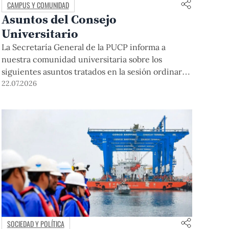
CAMPUS Y COMUNIDAD
Asuntos del Consejo
Universitario
La Secretaría General de la PUCP informa a
nuestra comunidad universitaria sobre los
siguientes asuntos tratados en la sesión ordinaria
del Consejo Universitario que se realizó el día
22.07.2026
miércoles 22 de abril de 2026: La sesión se inició
con el saludo y la bienvenida del rector, Dr. Julio
del Valle, a los miembros del Consejo […]
SOCIEDAD Y POLÍTICA