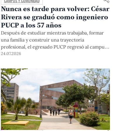
CAMPUS Y COMUNIDAD
Nunca es tarde para volver: César
Rivera se graduó como ingeniero
PUCP a los 57 años
Después de estudiar mientras trabajaba, formar
una familia y construir una trayectoria
profesional, el egresado PUCP regresó al campus
para cerrar una historia que había comenzado
24.07.2026
casi cuatro décadas atrás. En la ceremonia donde
recibió finalmente el diploma, lo acompañaron sus
hijos y el profesor que nunca dejó de motivarlo
para que terminara.