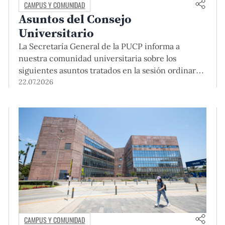
CAMPUS Y COMUNIDAD
Asuntos del Consejo
Universitario
La Secretaría General de la PUCP informa a
nuestra comunidad universitaria sobre los
siguientes asuntos tratados en la sesión ordinaria
del Consejo Universitario que se realizó el día
22.07.2026
miércoles 13 de mayo. El Dr. Julio del Valle, rector
de la Pontificia Universidad Católica del Perú,
abrió la sesión indicando que, si bien se realizaba
una […]
CAMPUS Y COMUNIDAD