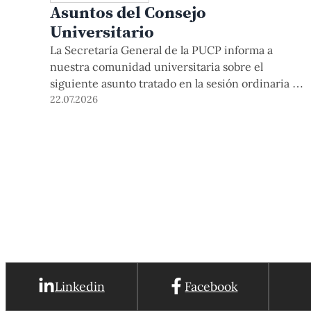
Asuntos del Consejo
Universitario
La Secretaría General de la PUCP informa a
nuestra comunidad universitaria sobre el
siguiente asunto tratado en la sesión ordinaria del
Consejo Universitario que se realizó el día
22.07.2026
miércoles 24 de junio de 2026: El Dr. Julio del
Valle, rector de la Pontificia Universidad Católica
del Perú, abrió la sesión y saludó a los miembros
[…]
Linkedin
Facebook