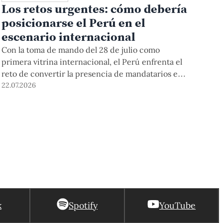
Los retos urgentes: cómo debería
posicionarse el Perú en el
escenario internacional
Con la toma de mando del 28 de julio como
primera vitrina internacional, el Perú enfrenta el
reto de convertir la presencia de mandatarios en
una agenda sostenida. Especialistas PUCP
22.07.2026
plantean superar la reacción coyuntural, y
construir una política exterior con
institucionalidad, cooperación y capacidad de
liderazgo regional.
k
Spotify
YouTube