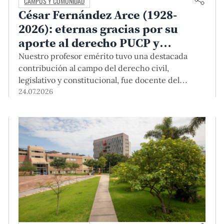
CAMPUS Y COMUNIDAD
César Fernández Arce (1928-
2026): eternas gracias por su
aporte al derecho PUCP y
peruano
Nuestro profesor emérito tuvo una destacada
contribución al campo del derecho civil,
legislativo y constitucional, fue docente del
Departamento Académico de Derecho PUCP y
24.07.2026
magistrado del Poder Judicial durante más de
treinta años, donde ocupó el cargo de presidente
de la Corte Suprema. Por su excelencia
académica, sentido de justicia y decencia, le
agradecemos y enviamos nuestras condolencias a
sus familiares.