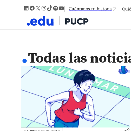
LinkedIn
Facebook
X
Instagram
TikTok
Spotify
YouTube
Cuéntanos tu historia
Qui
.
Todas las notici