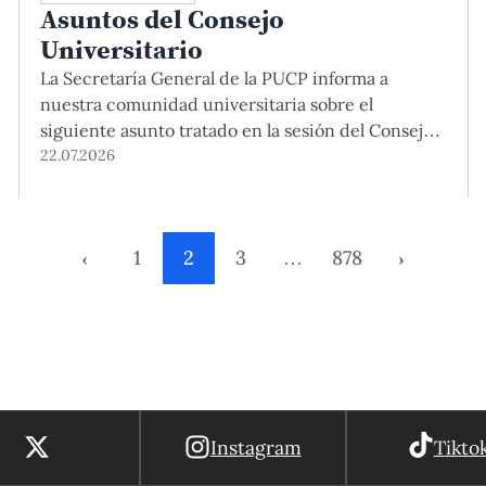
Asuntos del Consejo
Universitario
La Secretaría General de la PUCP informa a
nuestra comunidad universitaria sobre el
siguiente asunto tratado en la sesión del Consejo
Universitario Ampliado que se realizó el día
22.07.2026
miércoles 24 de junio de 2026: Plan de
Funcionamiento PUCP 2026: El Consejo
Universitario Ampliado aprobó el Plan de
‹
1
2
3
…
878
›
Funcionamiento PUCP 2026, presentado por la
doctora Augusta […]
Instagram
Tikto