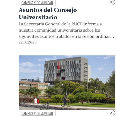
CAMPUS Y COMUNIDAD
Asuntos del Consejo
Universitario
La Secretaría General de la PUCP informa a
nuestra comunidad universitaria sobre los
siguientes asuntos tratados en la sesión ordinaria
del Consejo Universitario que se realizó el día
22.07.2026
miércoles 1 de abril de 2026: El rector de la
Pontificia Universidad Católica del Perú, Dr. Julio
del Valle, dio la bienvenida a los miembros del
Consejo […]
CAMPUS Y COMUNIDAD