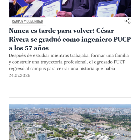
CAMPUS Y COMUNIDAD
Nunca es tarde para volver: César
Rivera se graduó como ingeniero PUCP
a los 57 años
Después de estudiar mientras trabajaba, formar una familia
y construir una trayectoria profesional, el egresado PUCP
regresó al campus para cerrar una historia que había
comenzado casi cuatro décadas atrás. En la ceremonia
24.07.2026
donde recibió finalmente el diploma, lo acompañaron sus
hijos y el profesor que nunca dejó de motivarlo para que
terminara.