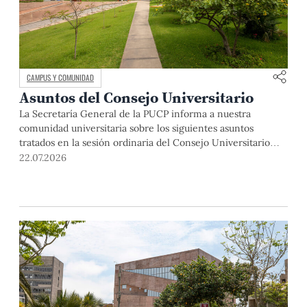
CAMPUS Y COMUNIDAD
Asuntos del Consejo Universitario
La Secretaría General de la PUCP informa a nuestra
comunidad universitaria sobre los siguientes asuntos
tratados en la sesión ordinaria del Consejo Universitario
que se realizó el día miércoles 13 de mayo. El Dr. Julio del
22.07.2026
Valle, rector de la Pontificia Universidad Católica del Perú,
abrió la sesión indicando que, si bien se realizaba una […]