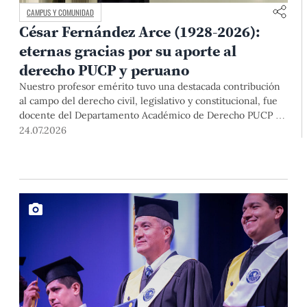
CAMPUS Y COMUNIDAD
César Fernández Arce (1928-2026):
eternas gracias por su aporte al
derecho PUCP y peruano
Nuestro profesor emérito tuvo una destacada contribución
al campo del derecho civil, legislativo y constitucional, fue
docente del Departamento Académico de Derecho PUCP y
magistrado del Poder Judicial durante más de treinta años,
24.07.2026
donde ocupó el cargo de presidente de la Corte Suprema.
Por su excelencia académica, sentido de justicia y decencia,
le agradecemos y enviamos nuestras condolencias a sus
familiares.