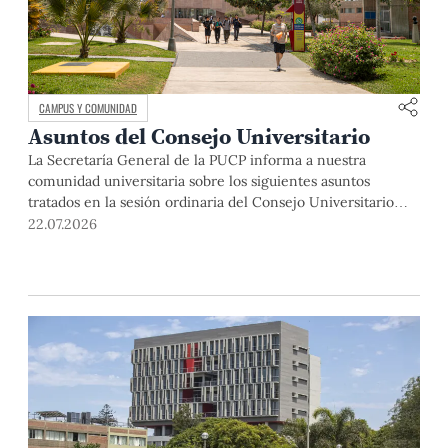
CAMPUS Y COMUNIDAD
Asuntos del Consejo Universitario
La Secretaría General de la PUCP informa a nuestra
comunidad universitaria sobre los siguientes asuntos
tratados en la sesión ordinaria del Consejo Universitario
que se realizó el día miércoles 22 de abril de 2026: La
22.07.2026
sesión se inició con el saludo y la bienvenida del rector, Dr.
Julio del Valle, a los miembros del Consejo […]