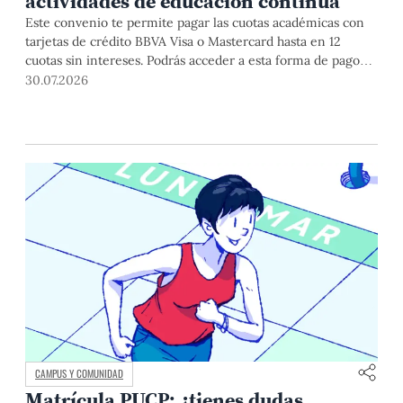
actividades de educación continua
Este convenio te permite pagar las cuotas académicas con
tarjetas de crédito BBVA Visa o Mastercard hasta en 12
cuotas sin intereses. Podrás acceder a esta forma de pago
hasta el 31 de diciembre del 2026 para pregrado y posgrado,
30.07.2026
así como para deudas ciclos anteriores, trámites
académicos, diplomaturas, programas, cursos o talleres de
educación continua que se pagan con tarjeta de crédito
desde el Campus Virtual.
CAMPUS Y COMUNIDAD
Matrícula PUCP: ¿tienes dudas