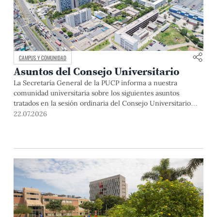
CAMPUS Y COMUNIDAD
Asuntos del Consejo Universitario
La Secretaría General de la PUCP informa a nuestra
comunidad universitaria sobre los siguientes asuntos
tratados en la sesión ordinaria del Consejo Universitario
que se realizó el día miércoles 1 de abril de 2026: El rector
22.07.2026
de la Pontificia Universidad Católica del Perú, Dr. Julio del
Valle, dio la bienvenida a los miembros del Consejo […]