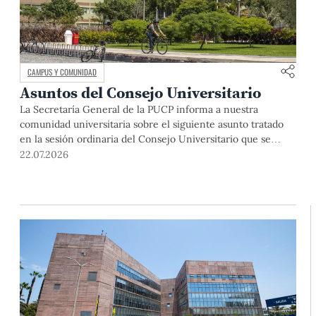
CAMPUS Y COMUNIDAD
Asuntos del Consejo Universitario
La Secretaría General de la PUCP informa a nuestra
comunidad universitaria sobre el siguiente asunto tratado
en la sesión ordinaria del Consejo Universitario que se
realizó el día miércoles 24 de junio de 2026: El Dr. Julio del
22.07.2026
Valle, rector de la Pontificia Universidad Católica del Perú,
abrió la sesión y saludó a los miembros […]