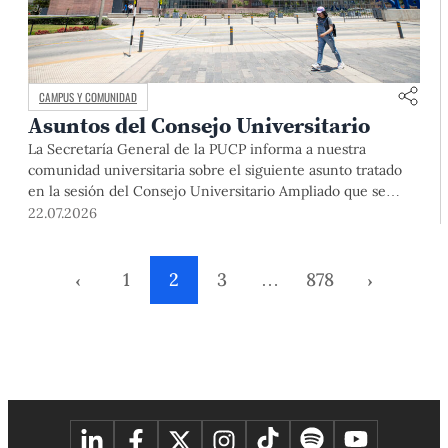
CAMPUS Y COMUNIDAD
Asuntos del Consejo Universitario
La Secretaría General de la PUCP informa a nuestra
comunidad universitaria sobre el siguiente asunto tratado
en la sesión del Consejo Universitario Ampliado que se
realizó el día miércoles 24 de junio de 2026: Plan de
22.07.2026
Funcionamiento PUCP 2026: El Consejo Universitario
Ampliado aprobó el Plan de Funcionamiento PUCP 2026,
presentado por la doctora Augusta […]
‹
1
2
3
…
878
›