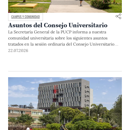
CAMPUS Y COMUNIDAD
Asuntos del Consejo Universitario
La Secretaría General de la PUCP informa a nuestra
comunidad universitaria sobre los siguientes asuntos
tratados en la sesión ordinaria del Consejo Universitario
que se realizó el día miércoles 22 de abril de 2026: La
22.07.2026
sesión se inició con el saludo y la bienvenida del rector, Dr.
Julio del Valle, a los miembros del Consejo […]