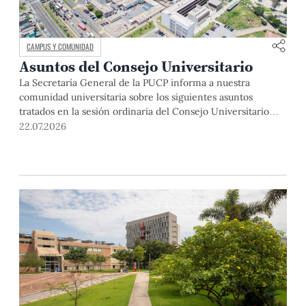
CAMPUS Y COMUNIDAD
Asuntos del Consejo Universitario
La Secretaría General de la PUCP informa a nuestra
comunidad universitaria sobre los siguientes asuntos
tratados en la sesión ordinaria del Consejo Universitario
que se realizó el día miércoles 1 de abril de 2026: El rector
22.07.2026
de la Pontificia Universidad Católica del Perú, Dr. Julio del
Valle, dio la bienvenida a los miembros del Consejo […]