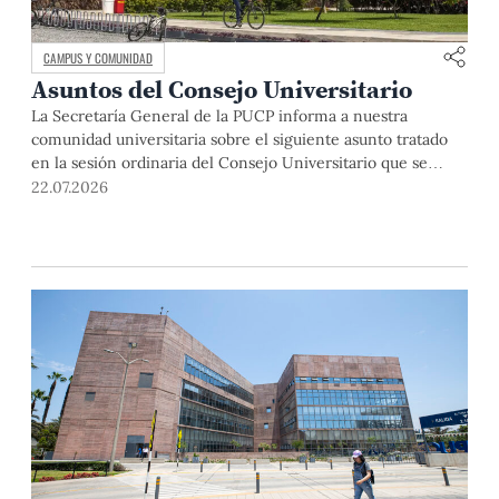
CAMPUS Y COMUNIDAD
Asuntos del Consejo Universitario
La Secretaría General de la PUCP informa a nuestra
comunidad universitaria sobre el siguiente asunto tratado
en la sesión ordinaria del Consejo Universitario que se
realizó el día miércoles 24 de junio de 2026: El Dr. Julio del
22.07.2026
Valle, rector de la Pontificia Universidad Católica del Perú,
abrió la sesión y saludó a los miembros […]