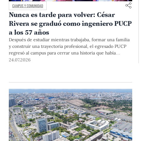
CAMPUS Y COMUNIDAD
Nunca es tarde para volver: César
Rivera se graduó como ingeniero PUCP
a los 57 años
Después de estudiar mientras trabajaba, formar una familia
y construir una trayectoria profesional, el egresado PUCP
regresó al campus para cerrar una historia que había
comenzado casi cuatro décadas atrás. En la ceremonia
24.07.2026
donde recibió finalmente el diploma, lo acompañaron sus
hijos y el profesor que nunca dejó de motivarlo para que
terminara.