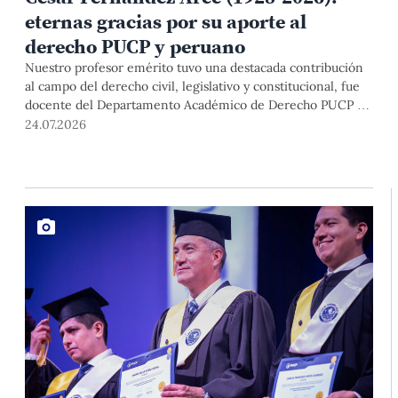
eternas gracias por su aporte al
derecho PUCP y peruano
Nuestro profesor emérito tuvo una destacada contribución
al campo del derecho civil, legislativo y constitucional, fue
docente del Departamento Académico de Derecho PUCP y
magistrado del Poder Judicial durante más de treinta años,
24.07.2026
donde ocupó el cargo de presidente de la Corte Suprema.
Por su excelencia académica, sentido de justicia y decencia,
le agradecemos y enviamos nuestras condolencias a sus
familiares.