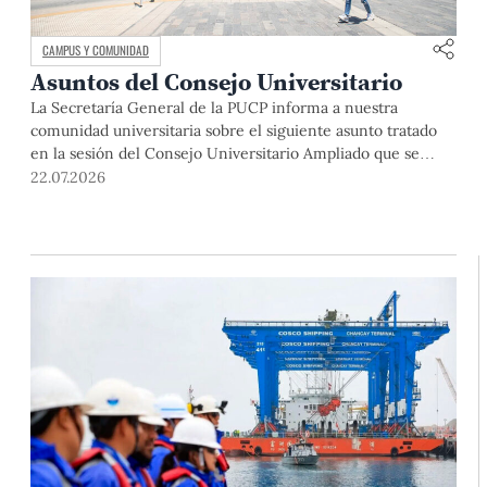
CAMPUS Y COMUNIDAD
Asuntos del Consejo Universitario
La Secretaría General de la PUCP informa a nuestra
comunidad universitaria sobre el siguiente asunto tratado
en la sesión del Consejo Universitario Ampliado que se
realizó el día miércoles 24 de junio de 2026: Plan de
22.07.2026
Funcionamiento PUCP 2026: El Consejo Universitario
Ampliado aprobó el Plan de Funcionamiento PUCP 2026,
presentado por la doctora Augusta […]