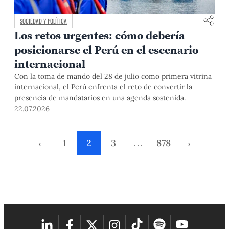
SOCIEDAD Y POLÍTICA
Los retos urgentes: cómo debería
posicionarse el Perú en el escenario
internacional
Con la toma de mando del 28 de julio como primera vitrina
internacional, el Perú enfrenta el reto de convertir la
presencia de mandatarios en una agenda sostenida.
Especialistas PUCP plantean superar la reacción coyuntural,
22.07.2026
y construir una política exterior con institucionalidad,
cooperación y capacidad de liderazgo regional.
‹
1
2
3
…
878
›