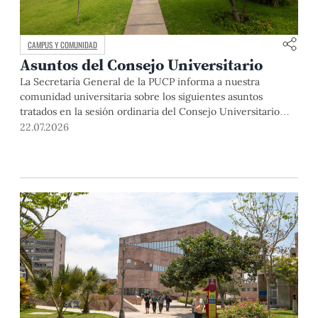
CAMPUS Y COMUNIDAD
Asuntos del Consejo Universitario
La Secretaría General de la PUCP informa a nuestra
comunidad universitaria sobre los siguientes asuntos
tratados en la sesión ordinaria del Consejo Universitario
que se realizó el día miércoles 13 de mayo. El Dr. Julio del
22.07.2026
Valle, rector de la Pontificia Universidad Católica del Perú,
abrió la sesión indicando que, si bien se realizaba una […]