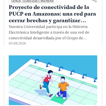
CIENCIA, TECNOLOGÍA E INGENIERÍA
Proyecto de conectividad de la
PUCP en Amazonas: una red para
cerrar brechas y garantizar
derechos
Nuestra Universidad participa en la Hidrovía
Electrónica Inteligente a través de una red de
conectividad desarrollada por el Grupo de
Telecomunicaciones Rurales (GTR-PUCP) desde
05.08.2026
el 2018. En esta nota repasamos cómo ha sido el
desarrollo de esta red, sus aportes a la salud y la
educación de la zona, así como los alcances de la
intervención de la PUCP en el proyecto.