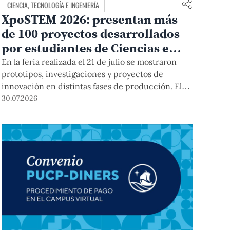
CIENCIA, TECNOLOGÍA E INGENIERÍA
XpoSTEM 2026: presentan más
de 100 proyectos desarrollados
por estudiantes de Ciencias e
Ingeniería PUCP orientados a
En la feria realizada el 21 de julio se mostraron
atender necesidades del país
prototipos, investigaciones y proyectos de
innovación en distintas fases de producción. El
encuentro mostró cómo el conocimiento
30.07.2026
adquirido en las aulas puede responder a desafíos
concretos del Perú en salud, robótica,
inteligencia artificial, sostenibilidad y sectores
productivos.