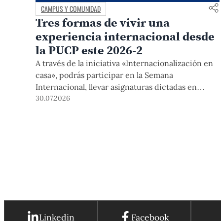
CAMPUS Y COMUNIDAD
Tres formas de vivir una
experiencia internacional desde
la PUCP este 2026-2
A través de la iniciativa «Internacionalización en
casa», podrás participar en la Semana
Internacional, llevar asignaturas dictadas en
inglés, y acceder a módulos COIL junto con
30.07.2026
estudiantes y docentes de universidades
extranjeras. La inscripción se realizará del 4 al 6
de agosto mediante el Campus Virtual, durante la
Matrícula 2026-2.
Linkedin
Facebook