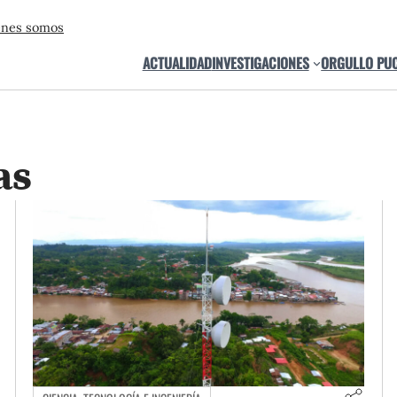
énes somos
ACTUALIDAD
INVESTIGACIONES
ORGULLO PU
as