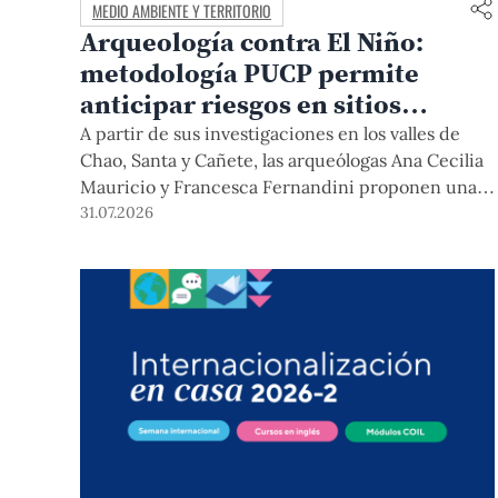
MEDIO AMBIENTE Y TERRITORIO
Arqueología contra El Niño:
metodología PUCP permite
anticipar riesgos en sitios
arqueológicos
A partir de sus investigaciones en los valles de
Chao, Santa y Cañete, las arqueólogas Ana Cecilia
Mauricio y Francesca Fernandini proponen una
herramienta de bajo costo que combina datos
31.07.2026
abiertos, mapas, sistemas de información
geográfica y trabajo de campo para identificar
sitios arqueológicos vulnerables ante lluvias,
inundaciones, deslizamientos y otros efectos
asociados al fenómeno de El Niño.