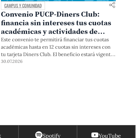
CAMPUS Y COMUNIDAD
Convenio PUCP-Diners Club:
financia sin intereses tus cuotas
académicas y actividades de
educación continua
Este convenio te permitirá financiar tus cuotas
académicas hasta en 12 cuotas sin intereses con
tu tarjeta Diners Club. El beneficio estará vigente
hasta el 31 de diciembre del 2026 para pregrado y
30.07.2026
posgrado, así como para deudas de ciclos
anteriores, trámites académicos, diplomaturas,
programas, cursos o talleres de educación
continua que se pagan con tarjeta de crédito
desde el Campus Virtual.
k
Spotify
YouTube