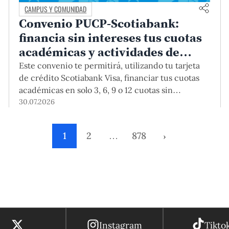
CAMPUS Y COMUNIDAD
Convenio PUCP-Scotiabank:
financia sin intereses tus cuotas
académicas y actividades de
educación continua
Este convenio te permitirá, utilizando tu tarjeta
de crédito Scotiabank Visa, financiar tus cuotas
académicas en solo 3, 6, 9 o 12 cuotas sin
intereses. Este beneficio está vigente hasta el 31
30.07.2026
de diciembre de 2026, y aplica para pagos de
pregrado, posgrado, así como deudas de ciclos
1
2
…
878
›
anteriores, trámites académicos, diplomaturas,
programas, cursos o talleres de educación
continua que se pagan con tarjeta de crédito a
través del Campus Virtual.
Instagram
Tikto