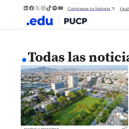
LinkedIn
Facebook
X
Instagram
TikTok
Spotify
YouTube
Cuéntanos tu historia
Qui
.
Todas las notici