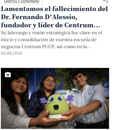
CAMPUS Y COMUNIDAD
Lamentamos el fallecimiento del
Dr. Fernando D’Alessio,
fundador y líder de Centrum
PUCP
Su liderazgo y visión estratégica fue clave en el
inicio y consolidación de nuestra escuela de
negocios Centrum PUCP, así como en la
formación de profesionales empresariales
03.08.2026
comprometidos con el país. Por todo ello, nuestra
Universidad agradece el aporte del vicealmirante
AP (r) Dr. Fernando D'Alessio (1944-2026).