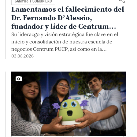
CAMPUS Y COMUNIDAD
Lamentamos el fallecimiento del
Dr. Fernando D’Alessio,
fundador y líder de Centrum
PUCP
Su liderazgo y visión estratégica fue clave en el
inicio y consolidación de nuestra escuela de
negocios Centrum PUCP, así como en la
formación de profesionales empresariales
03.08.2026
comprometidos con el país. Por todo ello, nuestra
Universidad agradece el aporte del vicealmirante
AP (r) Dr. Fernando D'Alessio (1944-2026).