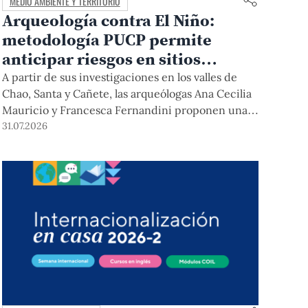
MEDIO AMBIENTE Y TERRITORIO
Arqueología contra El Niño:
metodología PUCP permite
anticipar riesgos en sitios
arqueológicos
A partir de sus investigaciones en los valles de
Chao, Santa y Cañete, las arqueólogas Ana Cecilia
Mauricio y Francesca Fernandini proponen una
herramienta de bajo costo que combina datos
31.07.2026
abiertos, mapas, sistemas de información
geográfica y trabajo de campo para identificar
sitios arqueológicos vulnerables ante lluvias,
inundaciones, deslizamientos y otros efectos
asociados al fenómeno de El Niño.