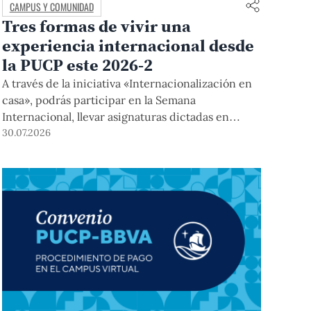
CAMPUS Y COMUNIDAD
Tres formas de vivir una
experiencia internacional desde
la PUCP este 2026-2
A través de la iniciativa «Internacionalización en
casa», podrás participar en la Semana
Internacional, llevar asignaturas dictadas en
inglés, y acceder a módulos COIL junto con
30.07.2026
estudiantes y docentes de universidades
extranjeras. La inscripción se realizará del 4 al 6
de agosto mediante el Campus Virtual, durante la
Matrícula 2026-2.