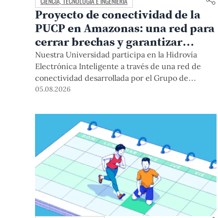
CIENCIA, TECNOLOGÍA E INGENIERÍA
Proyecto de conectividad de la
PUCP en Amazonas: una red para
cerrar brechas y garantizar
derechos
Nuestra Universidad participa en la Hidrovía
Electrónica Inteligente a través de una red de
conectividad desarrollada por el Grupo de
Telecomunicaciones Rurales (GTR-PUCP) desde
05.08.2026
el 2018. En esta nota repasamos cómo ha sido el
desarrollo de esta red, sus aportes a la salud y la
educación de la zona, así como los alcances de la
intervención de la PUCP en el proyecto.