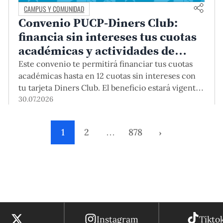
CAMPUS Y COMUNIDAD
Convenio PUCP-Diners Club:
financia sin intereses tus cuotas
académicas y actividades de
educación continua
Este convenio te permitirá financiar tus cuotas
académicas hasta en 12 cuotas sin intereses con
tu tarjeta Diners Club. El beneficio estará vigente
hasta el 31 de diciembre del 2026 para pregrado y
30.07.2026
posgrado, así como para deudas de ciclos
anteriores, trámites académicos, diplomaturas,
1
2
…
878
›
programas, cursos o talleres de educación
continua que se pagan con tarjeta de crédito
desde el Campus Virtual.
Instagram
Tikto