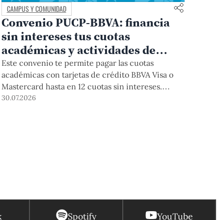
CAMPUS Y COMUNIDAD
Convenio PUCP-BBVA: financia
sin intereses tus cuotas
académicas y actividades de
educación continua
Este convenio te permite pagar las cuotas
académicas con tarjetas de crédito BBVA Visa o
Mastercard hasta en 12 cuotas sin intereses.
Podrás acceder a esta forma de pago hasta el 31
30.07.2026
de diciembre del 2026 para pregrado y posgrado,
así como para deudas ciclos anteriores, trámites
académicos, diplomaturas, programas, cursos o
talleres de educación continua que se pagan con
tarjeta de crédito desde el Campus Virtual.
k
Spotify
YouTube