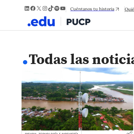
LinkedIn
Facebook
X
Instagram
TikTok
Spotify
YouTube
Cuéntanos tu historia
Qui
.
Todas las notici