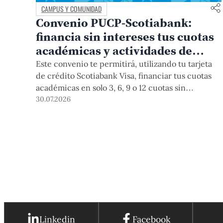
CAMPUS Y COMUNIDAD
Convenio PUCP-Scotiabank:
financia sin intereses tus cuotas
académicas y actividades de
educación continua
Este convenio te permitirá, utilizando tu tarjeta
de crédito Scotiabank Visa, financiar tus cuotas
académicas en solo 3, 6, 9 o 12 cuotas sin
intereses. Este beneficio está vigente hasta el 31
30.07.2026
de diciembre de 2026, y aplica para pagos de
pregrado, posgrado, así como deudas de ciclos
anteriores, trámites académicos, diplomaturas,
programas, cursos o talleres de educación
continua que se pagan con tarjeta de crédito a
través del Campus Virtual.
Linkedin
Facebook