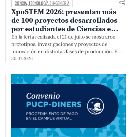
CIENCIA, TECNOLOGÍA E INGENIERÍA
XpoSTEM 2026: presentan más
de 100 proyectos desarrollados
por estudiantes de Ciencias e
Ingeniería PUCP orientados a
En la feria realizada el 21 de julio se mostraron
atender necesidades del país
prototipos, investigaciones y proyectos de
innovación en distintas fases de producción. El
encuentro mostró cómo el conocimiento
30.07.2026
adquirido en las aulas puede responder a desafíos
concretos del Perú en salud, robótica,
inteligencia artificial, sostenibilidad y sectores
productivos.