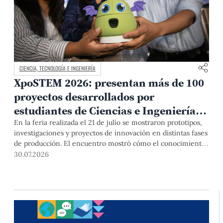
CIENCIA, TECNOLOGÍA E INGENIERÍA
XpoSTEM 2026: presentan más de 100
proyectos desarrollados por
estudiantes de Ciencias e Ingeniería
PUCP orientados a atender
En la feria realizada el 21 de julio se mostraron prototipos,
investigaciones y proyectos de innovación en distintas fases
necesidades del país
de producción. El encuentro mostró cómo el conocimiento
adquirido en las aulas puede responder a desafíos concretos
30.07.2026
del Perú en salud, robótica, inteligencia artificial,
sostenibilidad y sectores productivos.