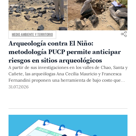
MEDIO AMBIENTE Y TERRITORIO
Arqueología contra El Niño:
metodología PUCP permite anticipar
riesgos en sitios arqueológicos
A partir de sus investigaciones en los valles de Chao, Santa y
Cañete, las arqueólogas Ana Cecilia Mauricio y Francesca
Fernandini proponen una herramienta de bajo costo que
combina datos abiertos, mapas, sistemas de información
31.07.2026
geográfica y trabajo de campo para identificar sitios
arqueológicos vulnerables ante lluvias, inundaciones,
deslizamientos y otros efectos asociados al fenómeno de El
Niño.