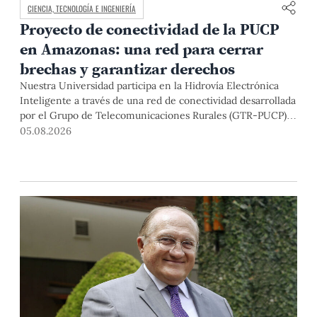
CIENCIA, TECNOLOGÍA E INGENIERÍA
Proyecto de conectividad de la PUCP
en Amazonas: una red para cerrar
brechas y garantizar derechos
Nuestra Universidad participa en la Hidrovía Electrónica
Inteligente a través de una red de conectividad desarrollada
por el Grupo de Telecomunicaciones Rurales (GTR-PUCP)
desde el 2018. En esta nota repasamos cómo ha sido el
05.08.2026
desarrollo de esta red, sus aportes a la salud y la educación
de la zona, así como los alcances de la intervención de la
PUCP en el proyecto.