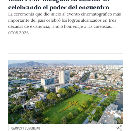
celebrando el poder del encuentro
La ceremonia que dio inicio al evento cinematográfico más
importante del país celebró los logros alcanzados en tres
décadas de existencia, rindió homenaje a las cineastas
Mariana Rondón y Marité Ugás, y planteó un llamado de
07.08.2026
nuestra Universidad a escuchar al sector artístico y
académico frente a la reciente creación del Colegio
Profesional de Artistas del Perú.
CAMPUS Y COMUNIDAD