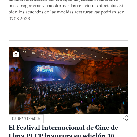
busca regenerar y transformar las relaciones afectadas. Si
bien los acuerdos de las medidas restaurativas podrían ser
considerados por las instancias disciplinarias, este proceso
07.08.2026
no reemplaza sus procedimientos.
CULTURA Y CREACIÓN
El Festival Internacional de Cine de
Lima PUCP inaugura su edición 30