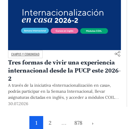
CAMPUS Y COMUNIDAD
Tres formas de vivir una experiencia
internacional desde la PUCP este 2026-
2
A través de la iniciativa «Internacionalización en casa»,
podrás participar en la Semana Internacional, llevar
asignaturas dictadas en inglés, y acceder a módulos COIL
junto con estudiantes y docentes de universidades
30.07.2026
extranjeras. La inscripción se realizará del 4 al 6 de agosto
mediante el Campus Virtual, durante la Matrícula 2026-2.
1
2
…
878
›