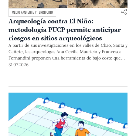
MEDIO AMBIENTE Y TERRITORIO
Arqueología contra El Niño:
metodología PUCP permite anticipar
riesgos en sitios arqueológicos
A partir de sus investigaciones en los valles de Chao, Santa y
Cañete, las arqueólogas Ana Cecilia Mauricio y Francesca
Fernandini proponen una herramienta de bajo costo que
combina datos abiertos, mapas, sistemas de información
31.07.2026
geográfica y trabajo de campo para identificar sitios
arqueológicos vulnerables ante lluvias, inundaciones,
deslizamientos y otros efectos asociados al fenómeno de El
Niño.