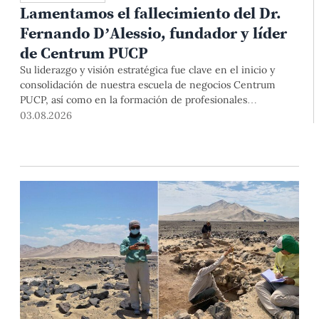
Lamentamos el fallecimiento del Dr.
Fernando D’Alessio, fundador y líder
de Centrum PUCP
Su liderazgo y visión estratégica fue clave en el inicio y
consolidación de nuestra escuela de negocios Centrum
PUCP, así como en la formación de profesionales
empresariales comprometidos con el país. Por todo ello,
03.08.2026
nuestra Universidad agradece el aporte del vicealmirante
AP (r) Dr. Fernando D'Alessio (1944-2026).