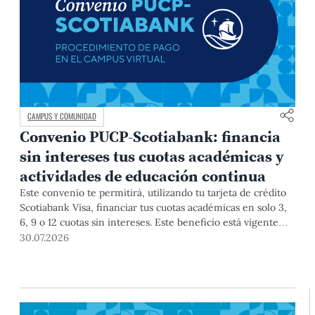
CAMPUS Y COMUNIDAD
Convenio PUCP-Scotiabank: financia
sin intereses tus cuotas académicas y
actividades de educación continua
Este convenio te permitirá, utilizando tu tarjeta de crédito
Scotiabank Visa, financiar tus cuotas académicas en solo 3,
6, 9 o 12 cuotas sin intereses. Este beneficio está vigente
hasta el 31 de diciembre de 2026, y aplica para pagos de
30.07.2026
pregrado, posgrado, así como deudas de ciclos anteriores,
trámites académicos, diplomaturas, programas, cursos o
talleres de educación continua que se pagan con tarjeta de
crédito a través del Campus Virtual.