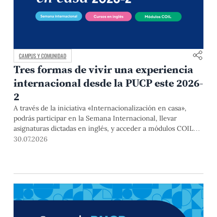
CAMPUS Y COMUNIDAD
Tres formas de vivir una experiencia
internacional desde la PUCP este 2026-
2
A través de la iniciativa «Internacionalización en casa»,
podrás participar en la Semana Internacional, llevar
asignaturas dictadas en inglés, y acceder a módulos COIL
junto con estudiantes y docentes de universidades
30.07.2026
extranjeras. La inscripción se realizará del 4 al 6 de agosto
mediante el Campus Virtual, durante la Matrícula 2026-2.