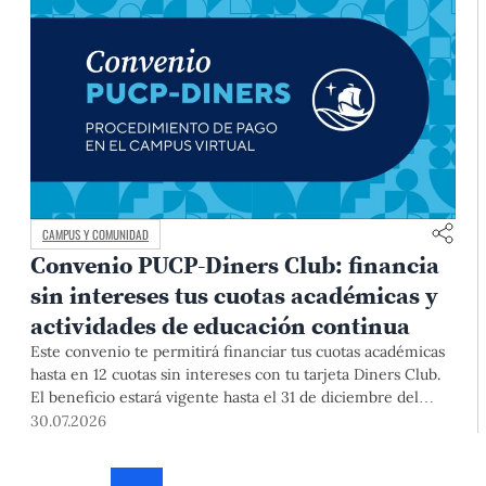
CAMPUS Y COMUNIDAD
Convenio PUCP-Diners Club: financia
sin intereses tus cuotas académicas y
actividades de educación continua
Este convenio te permitirá financiar tus cuotas académicas
hasta en 12 cuotas sin intereses con tu tarjeta Diners Club.
El beneficio estará vigente hasta el 31 de diciembre del
2026 para pregrado y posgrado, así como para deudas de
30.07.2026
ciclos anteriores, trámites académicos, diplomaturas,
programas, cursos o talleres de educación continua que se