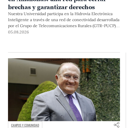
brechas y garantizar derechos
Nuestra Universidad participa en la Hidrovía Electrónica
Inteligente a través de una red de conectividad desarrollada
por el Grupo de Telecomunicaciones Rurales (GTR-PUCP)
desde el 2018. En esta nota repasamos cómo ha sido el
05.08.2026
desarrollo de esta red, sus aportes a la salud y la educación
de la zona, así como los alcances de la intervención de la
PUCP en el proyecto.
CAMPUS Y COMUNIDAD