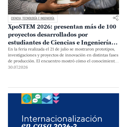
CIENCIA, TECNOLOGÍA E INGENIERÍA
XpoSTEM 2026: presentan más de 100
proyectos desarrollados por
estudiantes de Ciencias e Ingeniería
PUCP orientados a atender
En la feria realizada el 21 de julio se mostraron prototipos,
investigaciones y proyectos de innovación en distintas fases
necesidades del país
de producción. El encuentro mostró cómo el conocimiento
adquirido en las aulas puede responder a desafíos concretos
30.07.2026
del Perú en salud, robótica, inteligencia artificial,
sostenibilidad y sectores productivos.