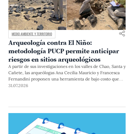
MEDIO AMBIENTE Y TERRITORIO
Arqueología contra El Niño:
metodología PUCP permite anticipar
riesgos en sitios arqueológicos
A partir de sus investigaciones en los valles de Chao, Santa y
Cañete, las arqueólogas Ana Cecilia Mauricio y Francesca
Fernandini proponen una herramienta de bajo costo que
combina datos abiertos, mapas, sistemas de información
31.07.2026
geográfica y trabajo de campo para identificar sitios
arqueológicos vulnerables ante lluvias, inundaciones,
deslizamientos y otros efectos asociados al fenómeno de El
Niño.