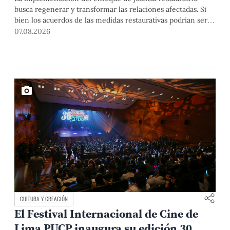
busca regenerar y transformar las relaciones afectadas. Si
bien los acuerdos de las medidas restaurativas podrían ser
considerados por las instancias disciplinarias, este proceso
07.08.2026
no reemplaza sus procedimientos.
CULTURA Y CREACIÓN
El Festival Internacional de Cine de
Lima PUCP inaugura su edición 30