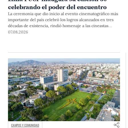
celebrando el poder del encuentro
La ceremonia que dio inicio al evento cinematográfico más
importante del país celebró los logros alcanzados en tres
décadas de existencia, rindió homenaje a las cineastas
Mariana Rondón y Marité Ugás, y planteó un llamado de
07.08.2026
nuestra Universidad a escuchar al sector artístico y
académico frente a la reciente creación del Colegio
Profesional de Artistas del Perú.
CAMPUS Y COMUNIDAD