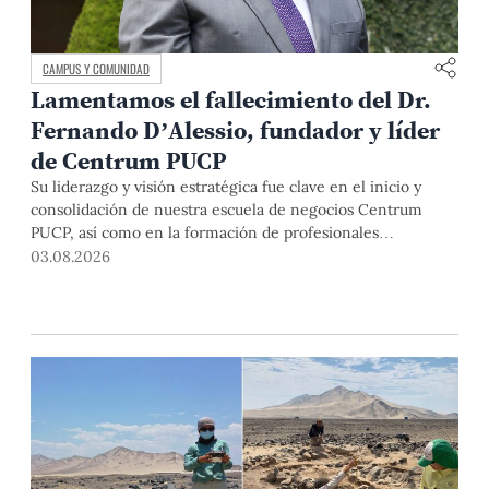
CAMPUS Y COMUNIDAD
Lamentamos el fallecimiento del Dr.
Fernando D’Alessio, fundador y líder
de Centrum PUCP
Su liderazgo y visión estratégica fue clave en el inicio y
consolidación de nuestra escuela de negocios Centrum
PUCP, así como en la formación de profesionales
empresariales comprometidos con el país. Por todo ello,
03.08.2026
nuestra Universidad agradece el aporte del vicealmirante
AP (r) Dr. Fernando D'Alessio (1944-2026).