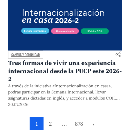
CAMPUS Y COMUNIDAD
Tres formas de vivir una experiencia
internacional desde la PUCP este 2026-
2
A través de la iniciativa «Internacionalización en casa»,
podrás participar en la Semana Internacional, llevar
asignaturas dictadas en inglés, y acceder a módulos COIL
junto con estudiantes y docentes de universidades
30.07.2026
extranjeras. La inscripción se realizará del 4 al 6 de agosto
mediante el Campus Virtual, durante la Matrícula 2026-2.
1
2
…
878
›