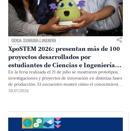
CIENCIA, TECNOLOGÍA E INGENIERÍA
XpoSTEM 2026: presentan más de 100
proyectos desarrollados por
estudiantes de Ciencias e Ingeniería
PUCP orientados a atender
En la feria realizada el 21 de julio se mostraron prototipos,
investigaciones y proyectos de innovación en distintas fases
necesidades del país
de producción. El encuentro mostró cómo el conocimiento
adquirido en las aulas puede responder a desafíos concretos
30.07.2026
del Perú en salud, robótica, inteligencia artificial,
sostenibilidad y sectores productivos.