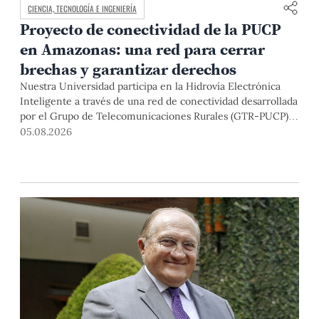
CIENCIA, TECNOLOGÍA E INGENIERÍA
Proyecto de conectividad de la PUCP
en Amazonas: una red para cerrar
brechas y garantizar derechos
Nuestra Universidad participa en la Hidrovía Electrónica
Inteligente a través de una red de conectividad desarrollada
por el Grupo de Telecomunicaciones Rurales (GTR-PUCP)
desde el 2018. En esta nota repasamos cómo ha sido el
05.08.2026
desarrollo de esta red, sus aportes a la salud y la educación
de la zona, así como los alcances de la intervención de la
PUCP en el proyecto.