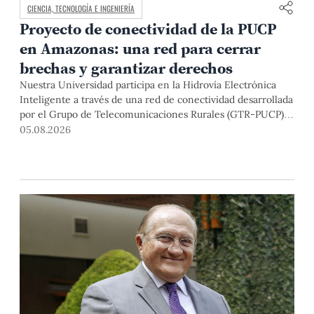
CIENCIA, TECNOLOGÍA E INGENIERÍA
Proyecto de conectividad de la PUCP
en Amazonas: una red para cerrar
brechas y garantizar derechos
Nuestra Universidad participa en la Hidrovía Electrónica
Inteligente a través de una red de conectividad desarrollada
por el Grupo de Telecomunicaciones Rurales (GTR-PUCP)
desde el 2018. En esta nota repasamos cómo ha sido el
05.08.2026
desarrollo de esta red, sus aportes a la salud y la educación
de la zona, así como los alcances de la intervención de la
PUCP en el proyecto.