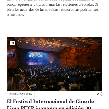
busca regenerar y transformar las relaciones afectadas. Si
bien los acuerdos de las medidas restaurativas podrían ser
considerados por las instancias disciplinarias, este proceso
07.08.2026
no reemplaza sus procedimientos.
CULTURA Y CREACIÓN
El Festival Internacional de Cine de
Lima PUCP inaugura su edición 30