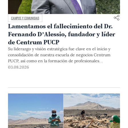
CAMPUS Y COMUNIDAD
Lamentamos el fallecimiento del Dr.
Fernando D’Alessio, fundador y líder
de Centrum PUCP
Su liderazgo y visión estratégica fue clave en el inicio y
consolidación de nuestra escuela de negocios Centrum
PUCP, así como en la formación de profesionales
empresariales comprometidos con el país. Por todo ello,
03.08.2026
nuestra Universidad agradece el aporte del vicealmirante
AP (r) Dr. Fernando D'Alessio (1944-2026).