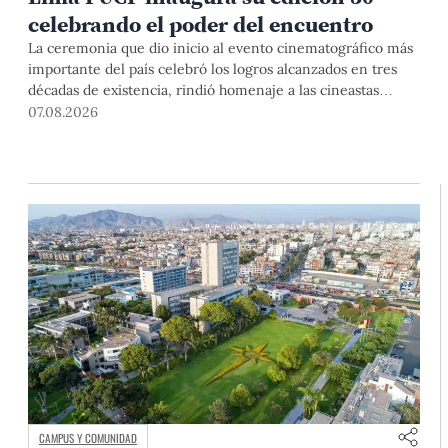
celebrando el poder del encuentro
La ceremonia que dio inicio al evento cinematográfico más
importante del país celebró los logros alcanzados en tres
décadas de existencia, rindió homenaje a las cineastas
Mariana Rondón y Marité Ugás, y planteó un llamado de
07.08.2026
nuestra Universidad a escuchar al sector artístico y
académico frente a la reciente creación del Colegio
Profesional de Artistas del Perú.
CAMPUS Y COMUNIDAD