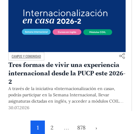
CAMPUS Y COMUNIDAD
Tres formas de vivir una experiencia
internacional desde la PUCP este 2026-
2
A través de la iniciativa «Internacionalización en casa»,
podrás participar en la Semana Internacional, llevar
asignaturas dictadas en inglés, y acceder a módulos COIL
junto con estudiantes y docentes de universidades
30.07.2026
extranjeras. La inscripción se realizará del 4 al 6 de agosto
mediante el Campus Virtual, durante la Matrícula 2026-2.
1
2
…
878
›