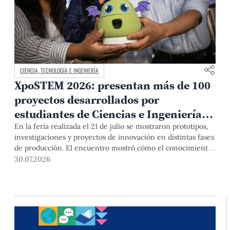
CIENCIA, TECNOLOGÍA E INGENIERÍA
XpoSTEM 2026: presentan más de 100
proyectos desarrollados por
estudiantes de Ciencias e Ingeniería
PUCP orientados a atender
En la feria realizada el 21 de julio se mostraron prototipos,
investigaciones y proyectos de innovación en distintas fases
necesidades del país
de producción. El encuentro mostró cómo el conocimiento
adquirido en las aulas puede responder a desafíos concretos
30.07.2026
del Perú en salud, robótica, inteligencia artificial,
sostenibilidad y sectores productivos.