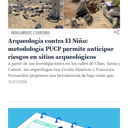
MEDIO AMBIENTE Y TERRITORIO
Arqueología contra El Niño:
metodología PUCP permite anticipar
riesgos en sitios arqueológicos
A partir de sus investigaciones en los valles de Chao, Santa y
Cañete, las arqueólogas Ana Cecilia Mauricio y Francesca
Fernandini proponen una herramienta de bajo costo que
combina datos abiertos, mapas, sistemas de información
31.07.2026
geográfica y trabajo de campo para identificar sitios
arqueológicos vulnerables ante lluvias, inundaciones,
deslizamientos y otros efectos asociados al fenómeno de El
Niño.