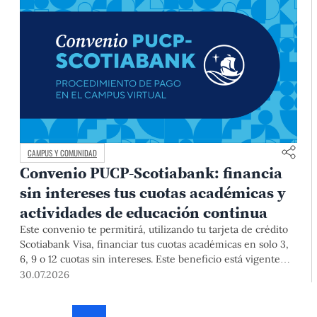
CAMPUS Y COMUNIDAD
Convenio PUCP-Scotiabank: financia
sin intereses tus cuotas académicas y
actividades de educación continua
Este convenio te permitirá, utilizando tu tarjeta de crédito
Scotiabank Visa, financiar tus cuotas académicas en solo 3,
6, 9 o 12 cuotas sin intereses. Este beneficio está vigente
hasta el 31 de diciembre de 2026, y aplica para pagos de
30.07.2026
pregrado, posgrado, así como deudas de ciclos anteriores,
trámites académicos, diplomaturas, programas, cursos o