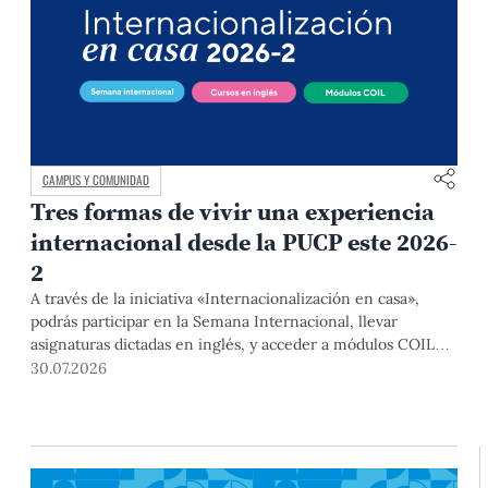
CAMPUS Y COMUNIDAD
Tres formas de vivir una experiencia
internacional desde la PUCP este 2026-
2
A través de la iniciativa «Internacionalización en casa»,
podrás participar en la Semana Internacional, llevar
asignaturas dictadas en inglés, y acceder a módulos COIL
junto con estudiantes y docentes de universidades
30.07.2026
extranjeras. La inscripción se realizará del 4 al 6 de agosto
mediante el Campus Virtual, durante la Matrícula 2026-2.