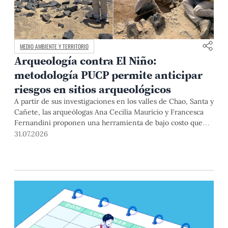
MEDIO AMBIENTE Y TERRITORIO
Arqueología contra El Niño:
metodología PUCP permite anticipar
riesgos en sitios arqueológicos
A partir de sus investigaciones en los valles de Chao, Santa y
Cañete, las arqueólogas Ana Cecilia Mauricio y Francesca
Fernandini proponen una herramienta de bajo costo que
combina datos abiertos, mapas, sistemas de información
31.07.2026
geográfica y trabajo de campo para identificar sitios
arqueológicos vulnerables ante lluvias, inundaciones,
deslizamientos y otros efectos asociados al fenómeno de El
Niño.