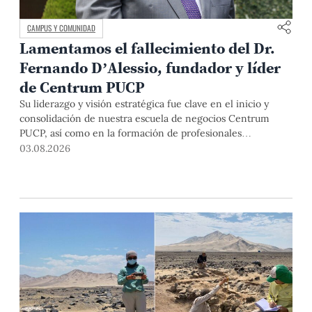
CAMPUS Y COMUNIDAD
Lamentamos el fallecimiento del Dr.
Fernando D’Alessio, fundador y líder
de Centrum PUCP
Su liderazgo y visión estratégica fue clave en el inicio y
consolidación de nuestra escuela de negocios Centrum
PUCP, así como en la formación de profesionales
empresariales comprometidos con el país. Por todo ello,
03.08.2026
nuestra Universidad agradece el aporte del vicealmirante
AP (r) Dr. Fernando D'Alessio (1944-2026).