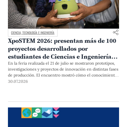
CIENCIA, TECNOLOGÍA E INGENIERÍA
XpoSTEM 2026: presentan más de 100
proyectos desarrollados por
estudiantes de Ciencias e Ingeniería
PUCP orientados a atender
En la feria realizada el 21 de julio se mostraron prototipos,
investigaciones y proyectos de innovación en distintas fases
necesidades del país
de producción. El encuentro mostró cómo el conocimiento
adquirido en las aulas puede responder a desafíos concretos
30.07.2026
del Perú en salud, robótica, inteligencia artificial,
sostenibilidad y sectores productivos.