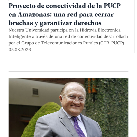
Proyecto de conectividad de la PUCP
en Amazonas: una red para cerrar
brechas y garantizar derechos
Nuestra Universidad participa en la Hidrovía Electrónica
Inteligente a través de una red de conectividad desarrollada
por el Grupo de Telecomunicaciones Rurales (GTR-PUCP)
desde el 2018. En esta nota repasamos cómo ha sido el
05.08.2026
desarrollo de esta red, sus aportes a la salud y la educación
de la zona, así como los alcances de la intervención de la
PUCP en el proyecto.