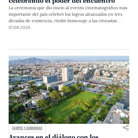
celebrando el poder del encuentro
La ceremonia que dio inicio al evento cinematográfico más
importante del país celebró los logros alcanzados en tres
décadas de existencia, rindió homenaje a las cineastas
Mariana Rondón y Marité Ugás, y planteó un llamado de
07.08.2026
nuestra Universidad a escuchar al sector artístico y
académico frente a la reciente creación del Colegio
Profesional de Artistas del Perú.
CAMPUS Y COMUNIDAD
Avances en el diálogo con los