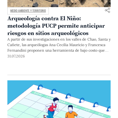
MEDIO AMBIENTE Y TERRITORIO
Arqueología contra El Niño:
metodología PUCP permite anticipar
riesgos en sitios arqueológicos
A partir de sus investigaciones en los valles de Chao, Santa y
Cañete, las arqueólogas Ana Cecilia Mauricio y Francesca
Fernandini proponen una herramienta de bajo costo que
combina datos abiertos, mapas, sistemas de información
31.07.2026
geográfica y trabajo de campo para identificar sitios
arqueológicos vulnerables ante lluvias, inundaciones,
deslizamientos y otros efectos asociados al fenómeno de El
Niño.