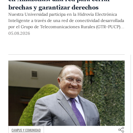
brechas y garantizar derechos
Nuestra Universidad participa en la Hidrovía Electrónica
Inteligente a través de una red de conectividad desarrollada
por el Grupo de Telecomunicaciones Rurales (GTR-PUCP)
desde el 2018. En esta nota repasamos cómo ha sido el
05.08.2026
desarrollo de esta red, sus aportes a la salud y la educación
de la zona, así como los alcances de la intervención de la
PUCP en el proyecto.
CAMPUS Y COMUNIDAD