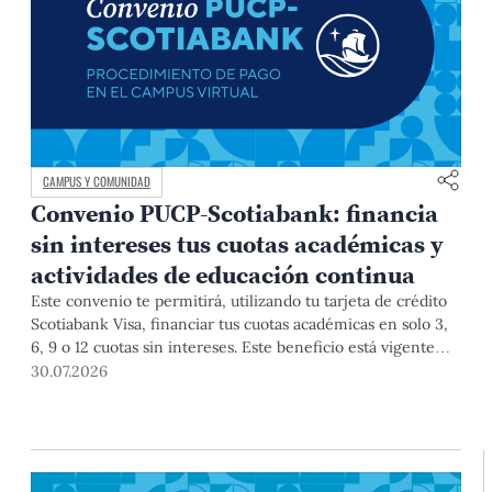
CAMPUS Y COMUNIDAD
Convenio PUCP-Scotiabank: financia
sin intereses tus cuotas académicas y
actividades de educación continua
Este convenio te permitirá, utilizando tu tarjeta de crédito
Scotiabank Visa, financiar tus cuotas académicas en solo 3,
6, 9 o 12 cuotas sin intereses. Este beneficio está vigente
hasta el 31 de diciembre de 2026, y aplica para pagos de
30.07.2026
pregrado, posgrado, así como deudas de ciclos anteriores,
trámites académicos, diplomaturas, programas, cursos o
talleres de educación continua que se pagan con tarjeta de
crédito a través del Campus Virtual.