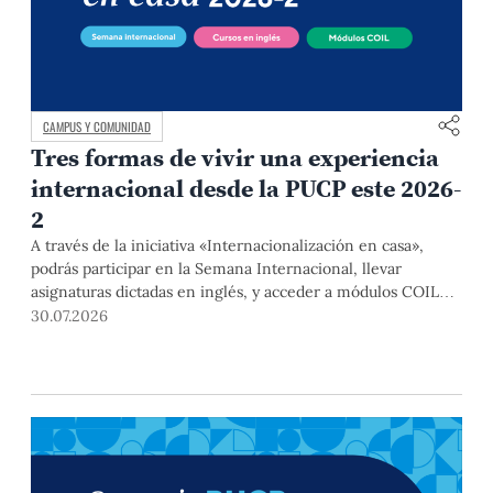
CAMPUS Y COMUNIDAD
Tres formas de vivir una experiencia
internacional desde la PUCP este 2026-
2
A través de la iniciativa «Internacionalización en casa»,
podrás participar en la Semana Internacional, llevar
asignaturas dictadas en inglés, y acceder a módulos COIL
junto con estudiantes y docentes de universidades
30.07.2026
extranjeras. La inscripción se realizará del 4 al 6 de agosto
mediante el Campus Virtual, durante la Matrícula 2026-2.