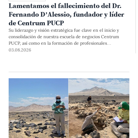
Lamentamos el fallecimiento del Dr.
Fernando D’Alessio, fundador y líder
de Centrum PUCP
Su liderazgo y visión estratégica fue clave en el inicio y
consolidación de nuestra escuela de negocios Centrum
PUCP, así como en la formación de profesionales
empresariales comprometidos con el país. Por todo ello,
03.08.2026
nuestra Universidad agradece el aporte del vicealmirante
AP (r) Dr. Fernando D'Alessio (1944-2026).