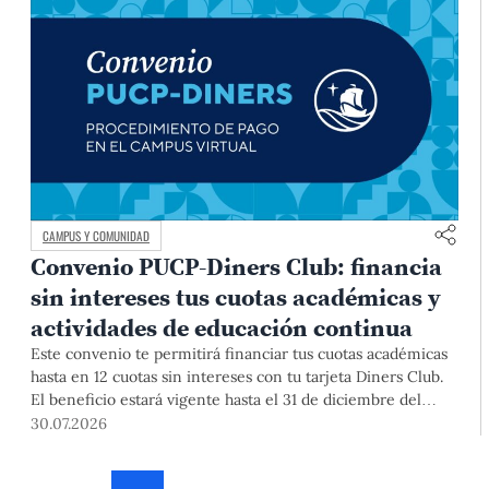
CAMPUS Y COMUNIDAD
Convenio PUCP-Diners Club: financia
sin intereses tus cuotas académicas y
actividades de educación continua
Este convenio te permitirá financiar tus cuotas académicas
hasta en 12 cuotas sin intereses con tu tarjeta Diners Club.
El beneficio estará vigente hasta el 31 de diciembre del
2026 para pregrado y posgrado, así como para deudas de
30.07.2026
ciclos anteriores, trámites académicos, diplomaturas,
programas, cursos o talleres de educación continua que se