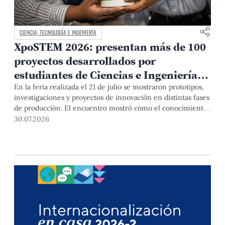
CIENCIA, TECNOLOGÍA E INGENIERÍA
XpoSTEM 2026: presentan más de 100
proyectos desarrollados por
estudiantes de Ciencias e Ingeniería
PUCP orientados a atender
En la feria realizada el 21 de julio se mostraron prototipos,
investigaciones y proyectos de innovación en distintas fases
necesidades del país
de producción. El encuentro mostró cómo el conocimiento
adquirido en las aulas puede responder a desafíos concretos
30.07.2026
del Perú en salud, robótica, inteligencia artificial,
sostenibilidad y sectores productivos.