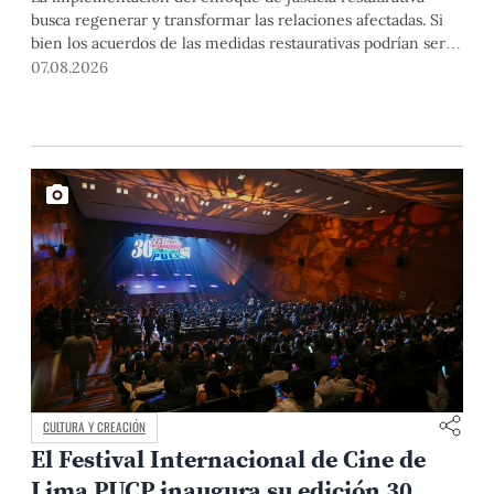
busca regenerar y transformar las relaciones afectadas. Si
bien los acuerdos de las medidas restaurativas podrían ser
considerados por las instancias disciplinarias, este proceso
07.08.2026
no reemplaza sus procedimientos.
CULTURA Y CREACIÓN
El Festival Internacional de Cine de
Lima PUCP inaugura su edición 30