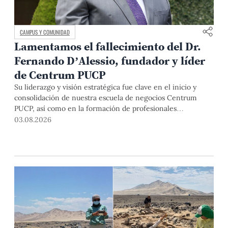
CAMPUS Y COMUNIDAD
Lamentamos el fallecimiento del Dr.
Fernando D’Alessio, fundador y líder
de Centrum PUCP
Su liderazgo y visión estratégica fue clave en el inicio y
consolidación de nuestra escuela de negocios Centrum
PUCP, así como en la formación de profesionales
empresariales comprometidos con el país. Por todo ello,
03.08.2026
nuestra Universidad agradece el aporte del vicealmirante
AP (r) Dr. Fernando D'Alessio (1944-2026).