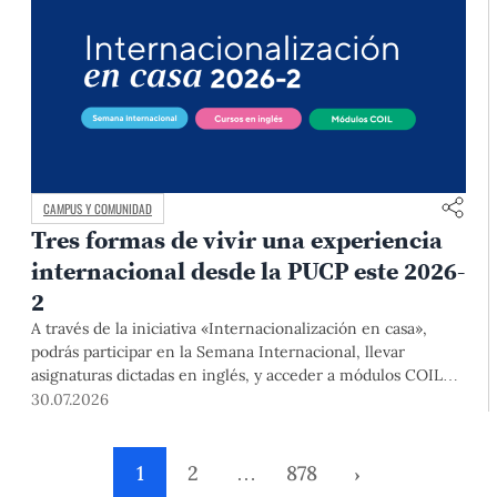
CAMPUS Y COMUNIDAD
Tres formas de vivir una experiencia
internacional desde la PUCP este 2026-
2
A través de la iniciativa «Internacionalización en casa»,
podrás participar en la Semana Internacional, llevar
asignaturas dictadas en inglés, y acceder a módulos COIL
junto con estudiantes y docentes de universidades
30.07.2026
extranjeras. La inscripción se realizará del 4 al 6 de agosto
mediante el Campus Virtual, durante la Matrícula 2026-2.
1
2
…
878
›