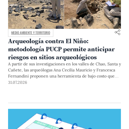
MEDIO AMBIENTE Y TERRITORIO
Arqueología contra El Niño:
metodología PUCP permite anticipar
riesgos en sitios arqueológicos
A partir de sus investigaciones en los valles de Chao, Santa y
Cañete, las arqueólogas Ana Cecilia Mauricio y Francesca
Fernandini proponen una herramienta de bajo costo que
combina datos abiertos, mapas, sistemas de información
31.07.2026
geográfica y trabajo de campo para identificar sitios
arqueológicos vulnerables ante lluvias, inundaciones,
deslizamientos y otros efectos asociados al fenómeno de El
Niño.