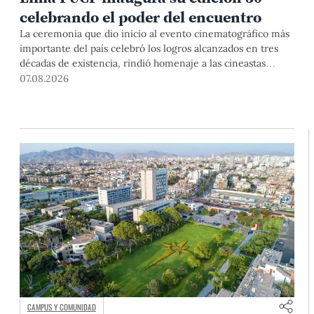
celebrando el poder del encuentro
La ceremonia que dio inicio al evento cinematográfico más
importante del país celebró los logros alcanzados en tres
décadas de existencia, rindió homenaje a las cineastas
Mariana Rondón y Marité Ugás, y planteó un llamado de
07.08.2026
nuestra Universidad a escuchar al sector artístico y
académico frente a la reciente creación del Colegio
Profesional de Artistas del Perú.
CAMPUS Y COMUNIDAD