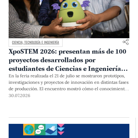
CIENCIA, TECNOLOGÍA E INGENIERÍA
XpoSTEM 2026: presentan más de 100
proyectos desarrollados por
estudiantes de Ciencias e Ingeniería
PUCP orientados a atender
En la feria realizada el 21 de julio se mostraron prototipos,
investigaciones y proyectos de innovación en distintas fases
necesidades del país
de producción. El encuentro mostró cómo el conocimiento
adquirido en las aulas puede responder a desafíos concretos
30.07.2026
del Perú en salud, robótica, inteligencia artificial,
sostenibilidad y sectores productivos.