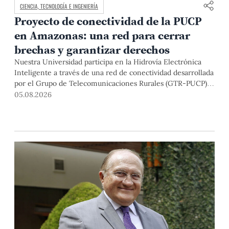
CIENCIA, TECNOLOGÍA E INGENIERÍA
Proyecto de conectividad de la PUCP
en Amazonas: una red para cerrar
brechas y garantizar derechos
Nuestra Universidad participa en la Hidrovía Electrónica
Inteligente a través de una red de conectividad desarrollada
por el Grupo de Telecomunicaciones Rurales (GTR-PUCP)
desde el 2018. En esta nota repasamos cómo ha sido el
05.08.2026
desarrollo de esta red, sus aportes a la salud y la educación
de la zona, así como los alcances de la intervención de la
PUCP en el proyecto.