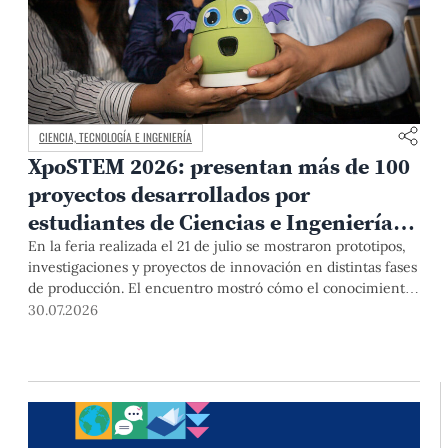
CIENCIA, TECNOLOGÍA E INGENIERÍA
XpoSTEM 2026: presentan más de 100
proyectos desarrollados por
estudiantes de Ciencias e Ingeniería
PUCP orientados a atender
En la feria realizada el 21 de julio se mostraron prototipos,
investigaciones y proyectos de innovación en distintas fases
necesidades del país
de producción. El encuentro mostró cómo el conocimiento
adquirido en las aulas puede responder a desafíos concretos
30.07.2026
del Perú en salud, robótica, inteligencia artificial,
sostenibilidad y sectores productivos.