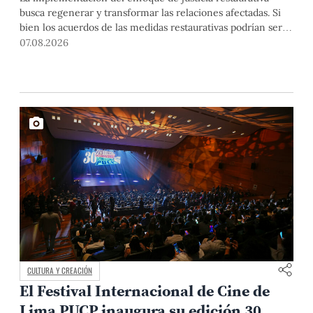
busca regenerar y transformar las relaciones afectadas. Si
bien los acuerdos de las medidas restaurativas podrían ser
considerados por las instancias disciplinarias, este proceso
07.08.2026
no reemplaza sus procedimientos.
CULTURA Y CREACIÓN
El Festival Internacional de Cine de
Lima PUCP inaugura su edición 30