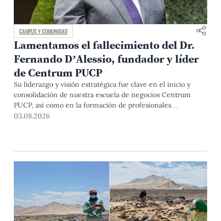
CAMPUS Y COMUNIDAD
Lamentamos el fallecimiento del Dr.
Fernando D’Alessio, fundador y líder
de Centrum PUCP
Su liderazgo y visión estratégica fue clave en el inicio y
consolidación de nuestra escuela de negocios Centrum
PUCP, así como en la formación de profesionales
empresariales comprometidos con el país. Por todo ello,
03.08.2026
nuestra Universidad agradece el aporte del vicealmirante
AP (r) Dr. Fernando D'Alessio (1944-2026).