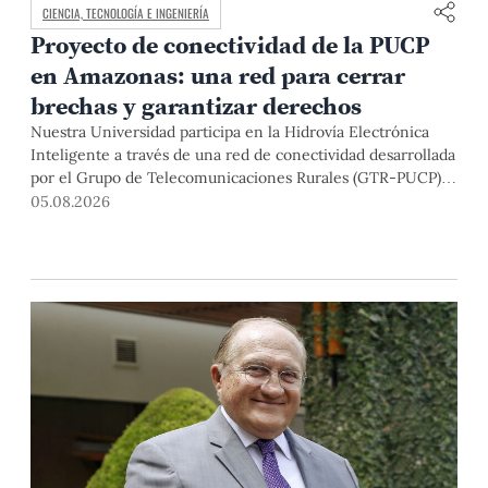
CIENCIA, TECNOLOGÍA E INGENIERÍA
Proyecto de conectividad de la PUCP
en Amazonas: una red para cerrar
brechas y garantizar derechos
Nuestra Universidad participa en la Hidrovía Electrónica
Inteligente a través de una red de conectividad desarrollada
por el Grupo de Telecomunicaciones Rurales (GTR-PUCP)
desde el 2018. En esta nota repasamos cómo ha sido el
05.08.2026
desarrollo de esta red, sus aportes a la salud y la educación
de la zona, así como los alcances de la intervención de la
PUCP en el proyecto.