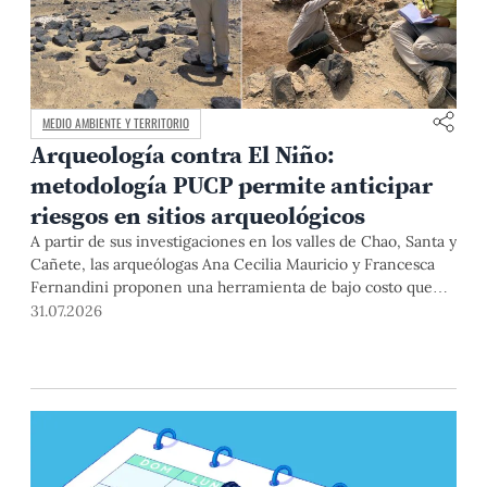
MEDIO AMBIENTE Y TERRITORIO
Arqueología contra El Niño:
metodología PUCP permite anticipar
riesgos en sitios arqueológicos
A partir de sus investigaciones en los valles de Chao, Santa y
Cañete, las arqueólogas Ana Cecilia Mauricio y Francesca
Fernandini proponen una herramienta de bajo costo que
combina datos abiertos, mapas, sistemas de información
31.07.2026
geográfica y trabajo de campo para identificar sitios
arqueológicos vulnerables ante lluvias, inundaciones,
deslizamientos y otros efectos asociados al fenómeno de El
Niño.