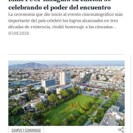
celebrando el poder del encuentro
La ceremonia que dio inicio al evento cinematográfico más
importante del país celebró los logros alcanzados en tres
décadas de existencia, rindió homenaje a las cineastas
Mariana Rondón y Marité Ugás, y planteó un llamado de
07.08.2026
nuestra Universidad a escuchar al sector artístico y
académico frente a la reciente creación del Colegio
Profesional de Artistas del Perú.
CAMPUS Y COMUNIDAD