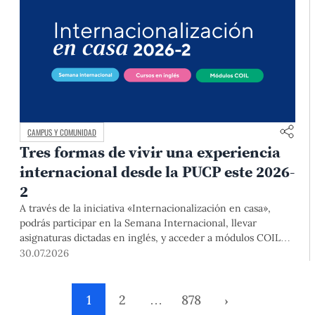
CAMPUS Y COMUNIDAD
Tres formas de vivir una experiencia
internacional desde la PUCP este 2026-
2
A través de la iniciativa «Internacionalización en casa»,
podrás participar en la Semana Internacional, llevar
asignaturas dictadas en inglés, y acceder a módulos COIL
junto con estudiantes y docentes de universidades
30.07.2026
extranjeras. La inscripción se realizará del 4 al 6 de agosto
mediante el Campus Virtual, durante la Matrícula 2026-2.
1
2
…
878
›