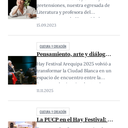
pretensiones, nuestra egresada de
Literatura y profesora del
Departamento de Humanidades,
15.09.2023
Mag. Rosario Yori, empezó a
escribir durante la pandemia un
texto sobre un tratamiento médico
al que se sometió para ser madre.
CULTURA Y CREACIÓN
Pensamiento, arte y diálogo: la PUC
“Nació como un impulso de poner
en papel lo que sentía, vivía y me
Hay Festival Arequipa 2025 volvió a
cuestionaba en…
transformar la Ciudad Blanca en un
espacio de encuentro entre la
literatura, la ciencia, el arte y las
11.11.2025
ideas. Durante cuatro días –del 6 al
9 de noviembre–, los visitantes
recorrieron las calles antiguas de
Arequipa y se cruzaron con
CULTURA Y CREACIÓN
La PUCP en el Hay Festival: una ap
escritores, pensadores y artistas a
quienes habían leído o…