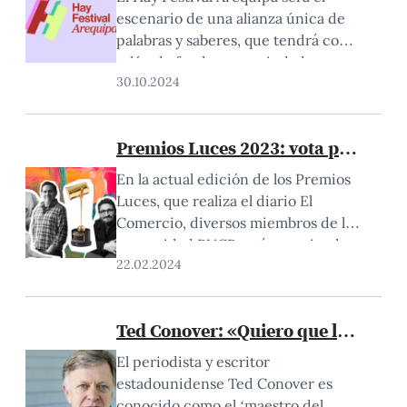
escenario de una alianza única de
palabras y saberes, que tendrá como
telón de fondo a una ciudad que
30.10.2024
parece tallada en piedra y memoria.
Fue el propio Mario Vargas Llosa
quien recomendó Arequipa como la
Premios Luces 2023: vota por los 
sede ideal para albergar un evento
de esta magnitud, uniendo la
En la actual edición de los Premios
fortaleza cultural…
Luces, que realiza el diario El
Comercio, diversos miembros de la
comunidad PUCP están nominados.
22.02.2024
De esta manera se reconoce su obra
y aporte a las artes escénicas, cine,
música, artes visuales, literatura y
Ted Conover: «Quiero que los lecto
contenido digital durante el 2023.
Asimismo, algunas producciones
El periodista y escritor
teatrales que realizó, el año pasado,
estadounidense Ted Conover es
…
conocido como el ‘maestro del