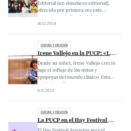
Editorial (un simulacro editorial),
ofrecido por primera vez este
semestre en la Facultad de Letras y
16.12.2024
Ciencias Humanas de la PUCP,
marcó un hito en la formación
profesional de los estudiantes de
Literatura. Bajo la dirección de la
CULTURA Y CREACIÓN
Irene Vallejo en la PUCP: «La lectu
magíster Rosario Yori, esta iniciativa
llevó a los alumnos a enfrentarse a…
Desde su niñez, Irene Vallejo creció
bajo el influjo de los mitos y
epopeyas del mundo clásico. Esto
cultivó en ella una temprana
8.11.2024
fascinación por las historias que
han dado forma a la cultura. Años
más tarde, sus estudios en filología
clásica y un doctorado en la
CULTURA Y CREACIÓN
La PUCP en el Hay Festival Arequip
Universidad de Zaragoza y
Florencia marcaron su camino…
El Hay Festival Arequipa será el