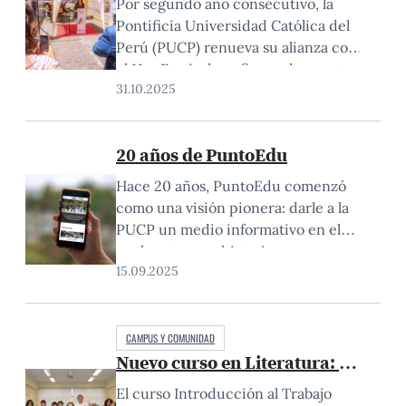
Por segundo año consecutivo, la
Pontificia Universidad Católica del
Perú (PUCP) renueva su alianza con
el Hay Festival, reafirmando nuestro
31.10.2025
compromiso con el arte, la cultura y
el pensamiento crítico, a través de
una participación activa que
20 años de PuntoEdu
trasciende los límites del campus.
Esta colaboración es un pilar
Hace 20 años, PuntoEdu comenzó
fundamental para visibilizar la labor
como una visión pionera: darle a la
académica y creativa…
PUCP un medio informativo en el
cual contar sus historias con
15.09.2025
identidad y voz propia. Desde
entonces, ha acompañado la vida de
nuestra comunidad, recogiendo
logros y desafíos, y mostrando cómo
CAMPUS Y COMUNIDAD
Nuevo curso en Literatura: «El sim
la Universidad aporta al país desde
la investigación, la academia y el…
El curso Introducción al Trabajo