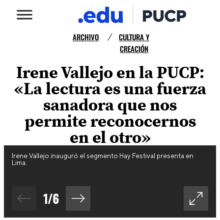
ARCHIVO
CULTURA Y
/
CREACIÓN
Irene Vallejo en la PUCP:
«La lectura es una fuerza
sanadora que nos
permite reconocernos
en el otro»
Irene Vallejo inauguró el segmento Hay Festival presenta en
Lima.
1
/
6