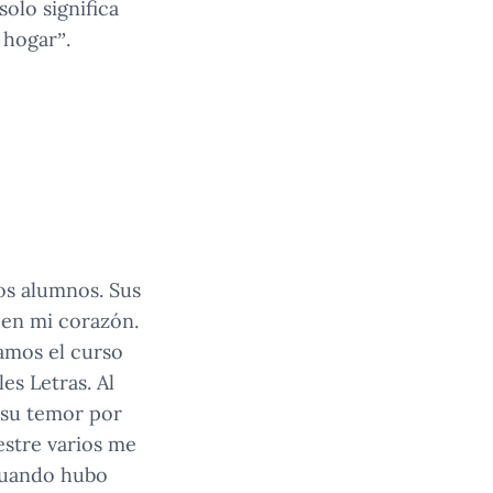
solo significa
 hogar”.
os alumnos. Sus
 en mi corazón.
amos el curso
s Letras. Al
n su temor por
mestre varios me
 cuando hubo