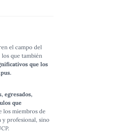
ren el campo del
e los que también
nificativos que los
mpus.
s, egresados,
culos que
e los miembros de
y profesional, sino
UCP.