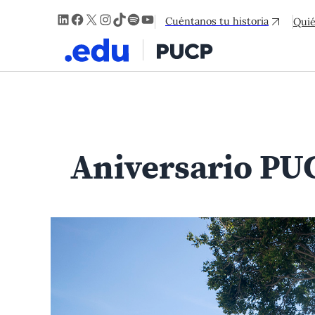
LinkedIn
Facebook
X
Instagram
TikTok
Spotify
YouTube
Cuéntanos tu historia
Qui
Aniversario PU