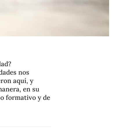
dad?
idades nos
ron aquí, y
manera, en su
o formativo y de