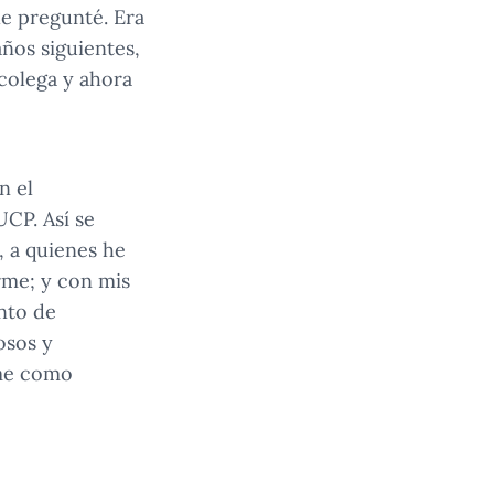
le pregunté. Era
ños siguientes,
 colega y ahora
n el
CP. Así se
, a quienes he
rme; y con mis
nto de
osos y
rme como