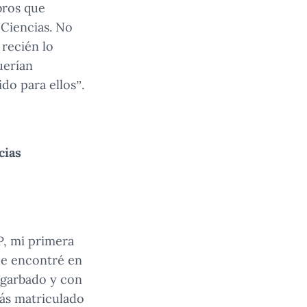
bros que
 Ciencias. No
 recién lo
uerían
do para ellos”.
cias
P, mi primera
Me encontré en
sgarbado y con
tás matriculado