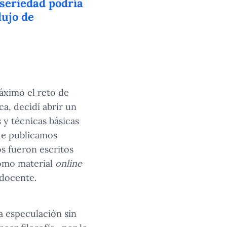
 seriedad podría
lujo de
áximo el reto de
ca, decidí abrir un
 y técnicas básicas
ue publicamos
os fueron escritos
como material
online
 docente.
la especulación sin