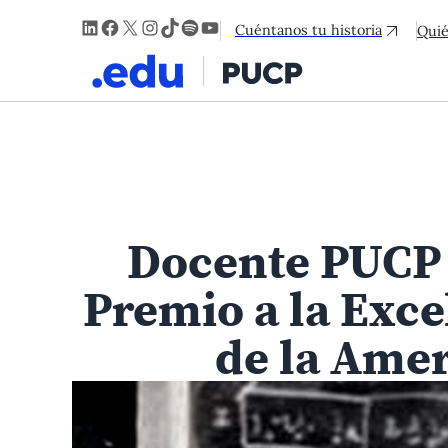
LinkedIn
Facebook
X
Instagram
TikTok
Spotify
YouTube
Cuéntanos tu historia
Qui
Docente PUCP 
Premio a la Exce
de la Amer