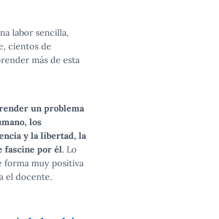
a labor sencilla,
e, cientos de
prender más de esta
prender un problema
umano, los
ncia y la libertad, la
e fascine por él
. Lo
e forma muy positiva
a el docente.