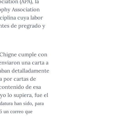
iation (APA), la
ophy Association
sciplina cuya labor
ntes de pregrado y
a Chigne cumple con
enviaron una carta a
icaban detalladamente
a por cartas de
 contenido de esa
o lo supiera, fue el
datura han sido, para
ió un correo que