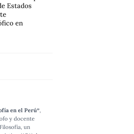
 de Estados
te
ófico en
ofía en el Perú”
,
sofo y docente
ilosofía, un