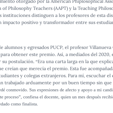
miento otorgado por la American Phiplosophical Assoc
 of Philosophy Teachers (AAPT) y la Teaching Philos
s instituciones distinguen a los profesores de esta di
 impacto positivo y transformador entre sus estudia
de alumnos y egresados PUCP, el profesor Villanuev
s para obtener este premio. Así, a mediados del 2020, 
r su postulación. “Era una carta larga en la que expl
que creían que merecía el premio. Esta fue acompañad
tudiantes y colegas extranjeros. Para mí, escuchar el
ían trabajado arduamente por un buen tiempo sin que y
edé conmovido.
Sus expresiones de afecto y apoyo a mi candi
ste proceso”, confiesa el docente, quien un mes después recib
dado como finalista.