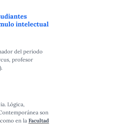
tudiantes
mulo intelectual
nador del periodo
cus, profesor
.
ia. Lógica,
ía Contemporánea son
como en la
Facultad