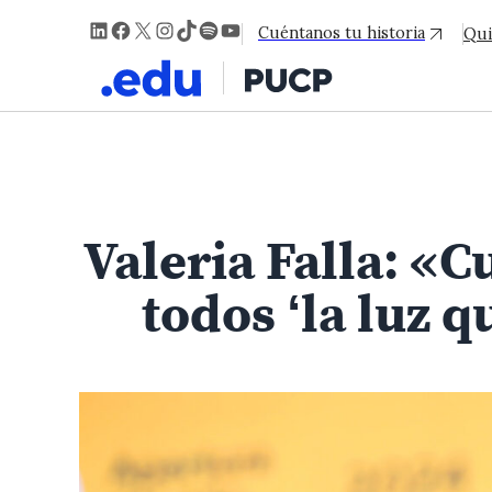
LinkedIn
Facebook
X
Instagram
TikTok
Spotify
YouTube
Cuéntanos tu historia
Qui
Valeria Falla: 
todos ‘la luz q