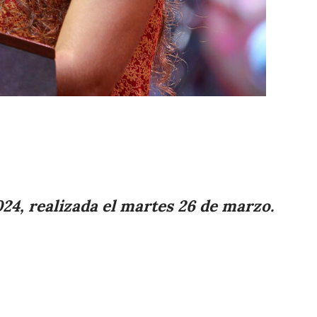
Compartir
Cambiar el tamaño
4, realizada el martes 26 de marzo.