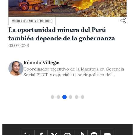
MEDIO AMBIENTE Y TERRITORIO
La oportunidad minera del Perú
también depende de la gobernanza
03.07.2026
2
Rómulo Villegas
Coordinador ejecutivo de la Maestría en Gerencia
Social PUCP y especialista sociopolítico del
Centro Wiñaq