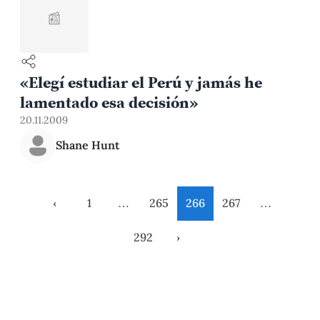
📰
«Elegí estudiar el Perú y jamás he
lamentado esa decisión»
20.11.2009
Shane Hunt
‹
1
…
265
266
267
…
292
›