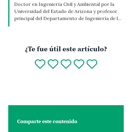
Doctor en Ingeniería Civil y Ambiental por la
Universidad del Estado de Arizona y profesor
principal del Departamento de Ingeniería de la
Pontificia Universidad Católica del Perú (PUCP).
Es director de la carrera de Ingeniería
Ambiental y Sostenible de la PUCP e
investigador distinguido en el registro nacional
¿Te fue útil este artículo?
de investigadores (Renacyt). Tiene amplia
experiencia en […]
Comparte este contenido