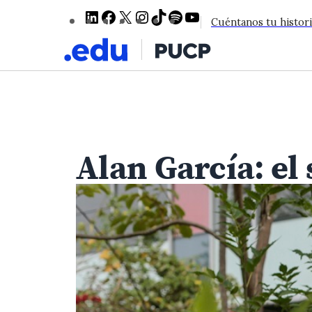
LinkedIn
Facebook
X
Instagram
TikTok
Spotify
YouTube
Cuéntanos tu histori
Alan García: e