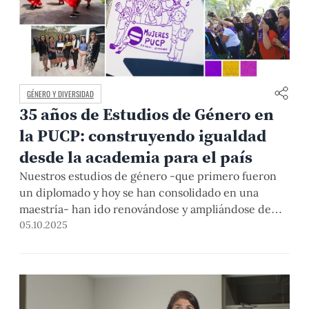
GÉNERO Y DIVERSIDAD
35 años de Estudios de Género en
la PUCP: construyendo igualdad
desde la academia para el país
Nuestros estudios de género -que primero fueron
un diplomado y hoy se han consolidado en una
maestría- han ido renovándose y ampliándose de
acuerdo con las nuevas teorías y las propuestas que
05.10.2025
requiere el país. Este martes 7 de octubre, desde las
5 p.m., realizaremos una jornada académica de
celebración y reflexión que invita a reforzar el
compromiso por impulsar una realidad más justa y
equitativa.