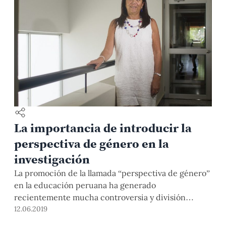
La importancia de introducir la
perspectiva de género en la
investigación
La promoción de la llamada “perspectiva de género”
en la educación peruana ha generado
recientemente mucha controversia y división
debido, principalmente, a la falta de información
12.06.2019
que hay sobre el tema. La perspectiva de género