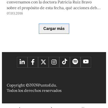
conversamos con la doctora Patricia Ruiz Bravo
sobre el propósito de esta fecha, qué acciones debe
tomar el próximo gobierno del Perú y cómo se
07.03.2016
trabaja en nuestra Universidad para promover la
equidad de género.
Cargar más
2026
Copyright ©
PuntoEdu.
Todos los derechos reservados