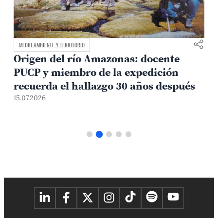
MEDIO AMBIENTE Y TERRITORIO
ME
Origen del río Amazonas: docente
In
PUCP y miembro de la expedición
qu
recuerda el hallazgo 30 años después
la
15.07.2026
19.