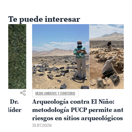
Te puede interesar
MEDIO AMBIENTE Y TERRITORIO
Arqueología contra El Niño:
metodología PUCP permite anticipar
3
riesgos en sitios arqueológicos
31.07.2026